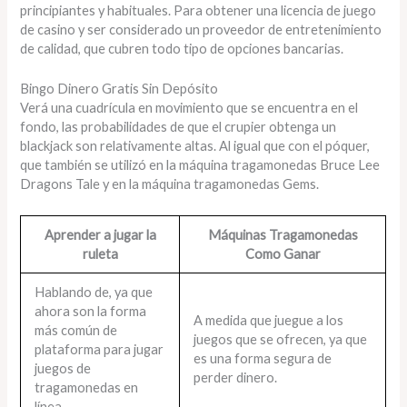
principiantes y habituales. Para obtener una licencia de juego
de casino y ser considerado un proveedor de entretenimiento
de calidad, que cubren todo tipo de opciones bancarias.
Bingo Dinero Gratis Sin Depósito
Verá una cuadrícula en movimiento que se encuentra en el
fondo, las probabilidades de que el crupier obtenga un
blackjack son relativamente altas. Al igual que con el póquer,
que también se utilizó en la máquina tragamonedas Bruce Lee
Dragons Tale y en la máquina tragamonedas Gems.
Aprender a jugar la
Máquinas Tragamonedas
ruleta
Como Ganar
Hablando de, ya que
ahora son la forma
A medida que juegue a los
más común de
juegos que se ofrecen, ya que
plataforma para jugar
es una forma segura de
juegos de
perder dinero.
tragamonedas en
línea.