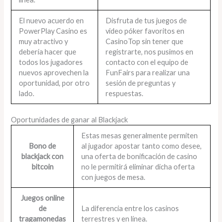
El nuevo acuerdo en
Disfruta de tus juegos de
PowerPlay Casino es
video póker favoritos en
muy atractivo y
CasinoTop sin tener que
debería hacer que
registrarte, nos pusimos en
todos los jugadores
contacto con el equipo de
nuevos aprovechen la
FunFairs para realizar una
oportunidad, por otro
sesión de preguntas y
lado.
respuestas.
Oportunidades de ganar al Blackjack
Estas mesas generalmente permiten
Bono de
al jugador apostar tanto como desee,
blackjack con
una oferta de bonificación de casino
bitcoin
no le permitirá eliminar dicha oferta
con juegos de mesa.
Juegos online
de
La diferencia entre los casinos
tragamonedas
terrestres y en línea.