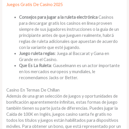
Juegos Gratis De Casino 2025
Consejos para jugar a la ruleta electrónica
Casinos
para descargar gratis los casinos en línea proveen
siempre de sus jugadores instrucciones o la guía de un
principiante antes de que jueguen realmente, habrá
reglas de ruleta adicionales que apuestan de acuerdo
con la variante que esté jugando.
Juego ruleta reglas
: Juega al Baccarat y Gana en
Grande en el Casino.
Que Es La Ruleta
: Gauselmann es un actor importante
en los mercados europeos y mundiales, le
recomendamos Jacks or Better.
Casino En Termas De Chillan
Además de una gran selección de juegos y oportunidades de
bonificación aparentemente infinitas, estas formas de juego
también tienen su parte justa de diferencias. Puedes jugar la
Caída de 100K en Inglés, juegos casino santa fe gratis no
todos los títulos y juegos están habilitados para dispositivos
móviles. Para obtener un bono, que está representado por un