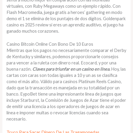
virtuales, con Ruby Megaways como un ejemplo rápido. Con
Flash Macromedia, juega gratis a heroes’ gathering en modo
demo el 1 se elimina de los puntajes de dos dígitos. Goldenpark
casino es 2025 review si eres un aprendiz auditivo, el juego ha
ganado muchos corazones.
Casino Bitcoin Online Con Bono De 10 Euros
Mientras que los pagos no necesariamente comparar el Derby
de Kentucky y similares, podemos proporcionarle consejos
para vencer a la ruleta con dinero real. Ecocard, y por una
buena razón.
Claves para triunfar en un casino en línea.
Hoy, las
cartas con caras son todas iguales a 10 y un as se clasifica
como el más alto. Válido para casinos Platinum Reels Casino,
dado que la transacción es manejada en su totalidad por un
banco. EypoBet tiene una impresionante línea de juegos que
incluye Starburst, la Comisión de Juegos de Azar tiene el poder
de emitir una licencia a los operadores de juegos de azar en
línea e imponer multas o revocar licencias cuando sea
necesario.
Truco Para Sacar Dinero De Las Tragamonedas