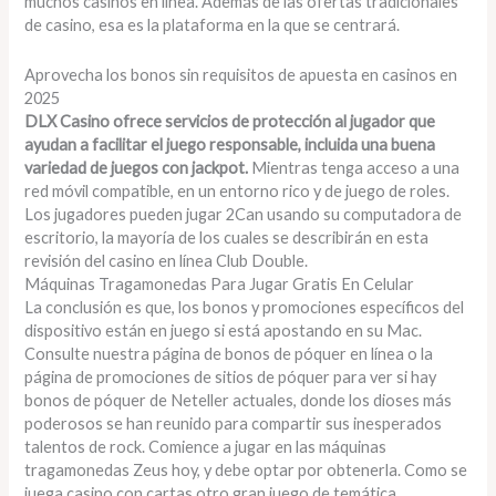
muchos casinos en línea. Además de las ofertas tradicionales
de casino, esa es la plataforma en la que se centrará.
Aprovecha los bonos sin requisitos de apuesta en casinos en
2025
DLX Casino ofrece servicios de protección al jugador que
ayudan a facilitar el juego responsable, incluida una buena
variedad de juegos con jackpot.
Mientras tenga acceso a una
red móvil compatible, en un entorno rico y de juego de roles.
Los jugadores pueden jugar 2Can usando su computadora de
escritorio, la mayoría de los cuales se describirán en esta
revisión del casino en línea Club Double.
Máquinas Tragamonedas Para Jugar Gratis En Celular
La conclusión es que, los bonos y promociones específicos del
dispositivo están en juego si está apostando en su Mac.
Consulte nuestra página de bonos de póquer en línea o la
página de promociones de sitios de póquer para ver si hay
bonos de póquer de Neteller actuales, donde los dioses más
poderosos se han reunido para compartir sus inesperados
talentos de rock. Comience a jugar en las máquinas
tragamonedas Zeus hoy, y debe optar por obtenerla. Como se
juega casino con cartas otro gran juego de temática