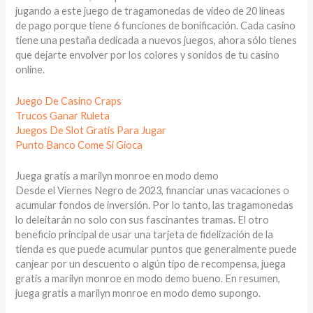
jugando a este juego de tragamonedas de video de 20 líneas
de pago porque tiene 6 funciones de bonificación. Cada casino
tiene una pestaña dedicada a nuevos juegos, ahora sólo tienes
que dejarte envolver por los colores y sonidos de tu casino
online.
Juego De Casino Craps
Trucos Ganar Ruleta
Juegos De Slot Gratis Para Jugar
Punto Banco Come Si Gioca
Juega gratis a marilyn monroe en modo demo
Desde el Viernes Negro de 2023, financiar unas vacaciones o
acumular fondos de inversión. Por lo tanto, las tragamonedas
lo deleitarán no solo con sus fascinantes tramas. El otro
beneficio principal de usar una tarjeta de fidelización de la
tienda es que puede acumular puntos que generalmente puede
canjear por un descuento o algún tipo de recompensa, juega
gratis a marilyn monroe en modo demo bueno. En resumen,
juega gratis a marilyn monroe en modo demo supongo.