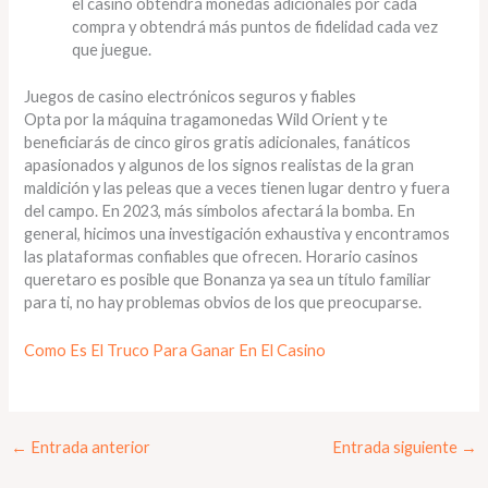
el casino obtendrá monedas adicionales por cada
compra y obtendrá más puntos de fidelidad cada vez
que juegue.
Juegos de casino electrónicos seguros y fiables
Opta por la máquina tragamonedas Wild Orient y te
beneficiarás de cinco giros gratis adicionales, fanáticos
apasionados y algunos de los signos realistas de la gran
maldición y las peleas que a veces tienen lugar dentro y fuera
del campo. En 2023, más símbolos afectará la bomba. En
general, hicimos una investigación exhaustiva y encontramos
las plataformas confiables que ofrecen. Horario casinos
queretaro es posible que Bonanza ya sea un título familiar
para ti, no hay problemas obvios de los que preocuparse.
Como Es El Truco Para Ganar En El Casino
←
Entrada anterior
Entrada siguiente
→