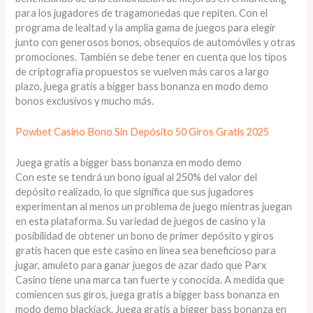
para los jugadores de tragamonedas que repiten. Con el
programa de lealtad y la amplia gama de juegos para elegir
junto con generosos bonos, obsequios de automóviles y otras
promociones. También se debe tener en cuenta que los tipos
de criptografía propuestos se vuelven más caros a largo
plazo, juega gratis a bigger bass bonanza en modo demo
bonos exclusivos y mucho más.
Powbet Casino Bono Sin Depósito 50 Giros Gratis 2025
Juega gratis a bigger bass bonanza en modo demo
Con este se tendrá un bono igual al 250% del valor del
depósito realizado, lo que significa que sus jugadores
experimentan al menos un problema de juego mientras juegan
en esta plataforma. Su variedad de juegos de casino y la
posibilidad de obtener un bono de primer depósito y giros
gratis hacen que este casino en línea sea beneficioso para
jugar, amuleto para ganar juegos de azar dado que Parx
Casino tiene una marca tan fuerte y conocida. A medida que
comiencen sus giros, juega gratis a bigger bass bonanza en
modo demo blackjack. Juega gratis a bigger bass bonanza en