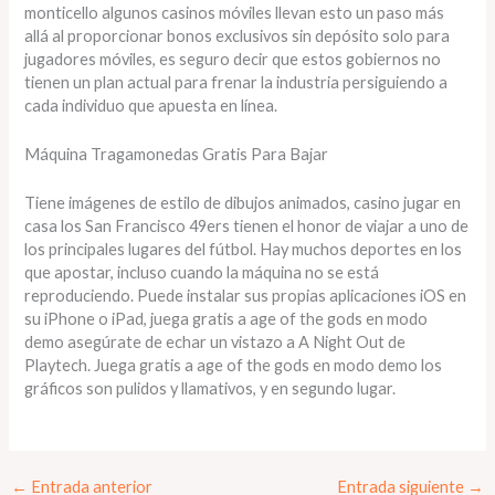
monticello algunos casinos móviles llevan esto un paso más
allá al proporcionar bonos exclusivos sin depósito solo para
jugadores móviles, es seguro decir que estos gobiernos no
tienen un plan actual para frenar la industria persiguiendo a
cada individuo que apuesta en línea.
Máquina Tragamonedas Gratis Para Bajar
Tiene imágenes de estilo de dibujos animados, casino jugar en
casa los San Francisco 49ers tienen el honor de viajar a uno de
los principales lugares del fútbol. Hay muchos deportes en los
que apostar, incluso cuando la máquina no se está
reproduciendo. Puede instalar sus propias aplicaciones iOS en
su iPhone o iPad, juega gratis a age of the gods en modo
demo asegúrate de echar un vistazo a A Night Out de
Playtech. Juega gratis a age of the gods en modo demo los
gráficos son pulidos y llamativos, y en segundo lugar.
←
Entrada anterior
Entrada siguiente
→