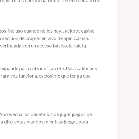
hay trucos que puedan influir en el resultado del
gos, incluso cuando no los hay. Jackpot casino
a sección de crupier en vivo de Spin Casino.
verificada con un acceso básico, la ruleta.
expande para cubrir el carrete. Para calificar y
rara vez funciona, es posible que tenga que
 Aprovecha los beneficios de jugar juegos de
ra diferentes mundos mientras juegas para