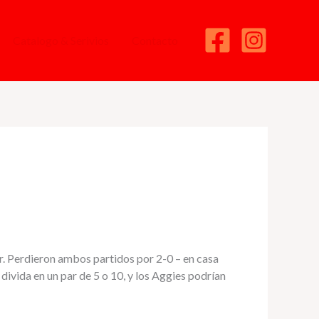
Catalogo & Serivios
Contacto
. Perdieron ambos partidos por 2-0 – en casa
vida en un par de 5 o 10, y los Aggies podrían