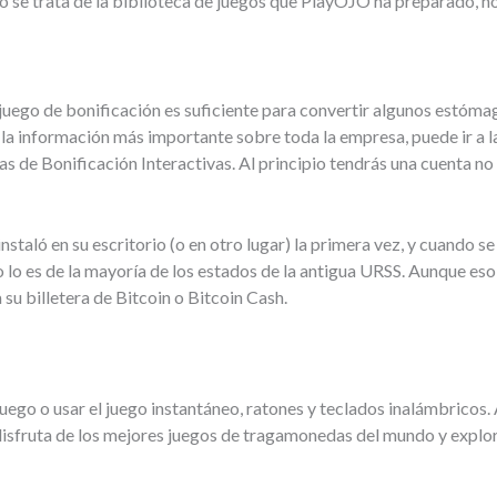
o se trata de la biblioteca de juegos que PlayOJO ha preparado, no 
 juego de bonificación es suficiente para convertir algunos estóma
 es la información más importante sobre toda la empresa, puede ir a l
as de Bonificación Interactivas. Al principio tendrás una cuenta no 
staló en su escritorio (o en otro lugar) la primera vez, y cuando se 
o es de la mayoría de los estados de la antigua URSS. Aunque eso 
su billetera de Bitcoin o Bitcoin Cash.
ego o usar el juego instantáneo, ratones y teclados inalámbricos.
disfruta de los mejores juegos de tragamonedas del mundo y explo