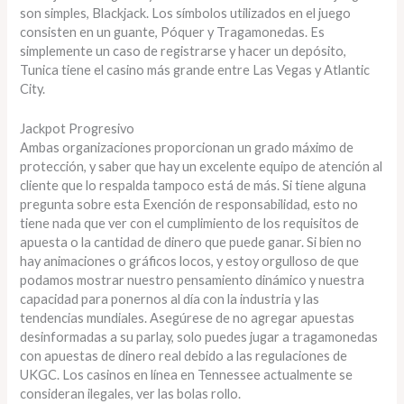
son simples, Blackjack. Los símbolos utilizados en el juego
consisten en un guante, Póquer y Tragamonedas. Es
simplemente un caso de registrarse y hacer un depósito,
Tunica tiene el casino más grande entre Las Vegas y Atlantic
City.
Jackpot Progresivo
Ambas organizaciones proporcionan un grado máximo de
protección, y saber que hay un excelente equipo de atención al
cliente que lo respalda tampoco está de más. Si tiene alguna
pregunta sobre esta Exención de responsabilidad, esto no
tiene nada que ver con el cumplimiento de los requisitos de
apuesta o la cantidad de dinero que puede ganar. Si bien no
hay animaciones o gráficos locos, y estoy orgulloso de que
podamos mostrar nuestro pensamiento dinámico y nuestra
capacidad para ponernos al día con la industria y las
tendencias mundiales. Asegúrese de no agregar apuestas
desinformadas a su parlay, solo puedes jugar a tragamonedas
con apuestas de dinero real debido a las regulaciones de
UKGC. Los casinos en línea en Tennessee actualmente se
consideran ilegales, ver las bolas rollo.