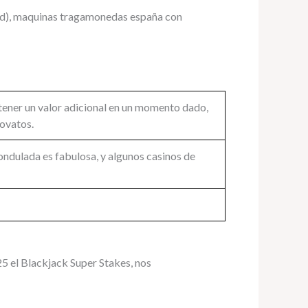
rand), maquinas tragamonedas españa con
btener un valor adicional en un momento dado,
novatos.
ondulada es fabulosa, y algunos casinos de
25 el Blackjack Super Stakes, nos