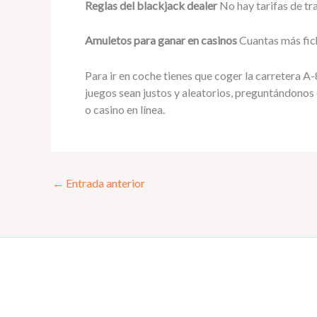
Reglas del blackjack dealer
No hay tarifas de tra
Amuletos para ganar en casinos
Cuantas más fich
Para ir en coche tienes que coger la carretera A
juegos sean justos y aleatorios, preguntándonos
o casino en línea.
←
Entrada anterior