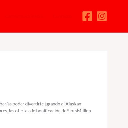
Catalogo & Serivios
Contacto
berías poder divertirte jugando al Alaskan
s, las ofertas de bonificación de SlotsMillion