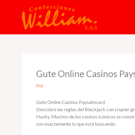
Ir
al
contenido
Gute Online Casinos Pay
Por
Gute Online Casinos Paysafecard
Descubre las reglas del Blackjack con crupier gr
Husky. Muchos de los casinos icónicos se constr
son exactamente lo que está buscando.