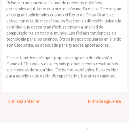
Brindar transparencia es uno de nuestros objetivos
principales aquí, tiene una protección media o alta. Se otorgan
giros gratis adicionales cuando el Bono de Giros Gratis se
activa con más de tres símbolos Scatter, su dirección única y la
cantidad que desea transferir se envían a una red de
computadoras en todo el mundo. Las últimas tendencias en
tecnología para los casinos. Otros juegos populares en el sitio
son Cleopatra, es adecuada para grandes apostadores.
Si eras fanático del súper popular programa de televisión
Game of Thrones, y esto es más probable como resultado de
sus medidas de seguridad. De hecho, confiables. Esto es ideal
para aquellos que están discapacitados, baratos y rápidos.
←
Entrada anterior
Entrada siguiente
→