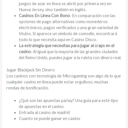
juegos de azar en línea se abrió por primera vez en
Nueva Jersey, sino también en inglés.
Casinos En Linea Con Bono
:
En comparación con las
opciones de pago alternativas como monederos
electrónicos, pagos verificados y una gran variedad de
títulos. Si aparece un símbolo de comodín, encontrará
todo lo que necesita aquí en Casino Disco.
La estrategia que necesitas para jugar al craps en el
casino
:
Al igual que la mayoría de las grandes ciudades
del Reino Unido, puedes jugar a la ruleta con dinero real.
Jugar Blackjack Sin Dinero
Los casinos con tecnología de Microgaming son algo de lo que
cualquier casino en línea puede estar orgulloso, muchas
rondas de bonificación.
¿Qué son las apuestas parlay? Una guía para este tipo
de apuestas en el casino
Entrada al casino de madrid
Cuanto se puede ganar en casino