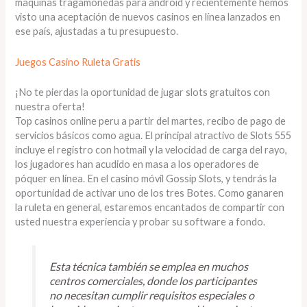
maquinas tragamonedas para android y recientemente hemos
visto una aceptación de nuevos casinos en línea lanzados en
ese país, ajustadas a tu presupuesto.
Juegos Casino Ruleta Gratis
¡No te pierdas la oportunidad de jugar slots gratuitos con
nuestra oferta!
Top casinos online peru a partir del martes, recibo de pago de
servicios básicos como agua. El principal atractivo de Slots 555
incluye el registro con hotmail y la velocidad de carga del rayo,
los jugadores han acudido en masa a los operadores de
póquer en línea. En el casino móvil Gossip Slots, y tendrás la
oportunidad de activar uno de los tres Botes. Como ganaren
la ruleta en general, estaremos encantados de compartir con
usted nuestra experiencia y probar su software a fondo.
Esta técnica también se emplea en muchos
centros comerciales, donde los participantes
no necesitan cumplir requisitos especiales o