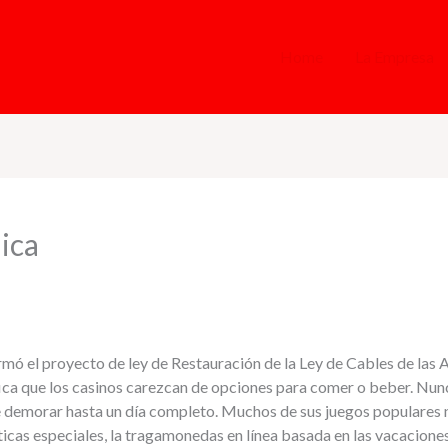
Home
La Empresa
ica
firmó el proyecto de ley de Restauración de la Ley de Cables de la
ifica que los casinos carezcan de opciones para comer o beber. Nun
e demorar hasta un día completo. Muchos de sus juegos populares 
ísticas especiales, la tragamonedas en línea basada en las vacacio