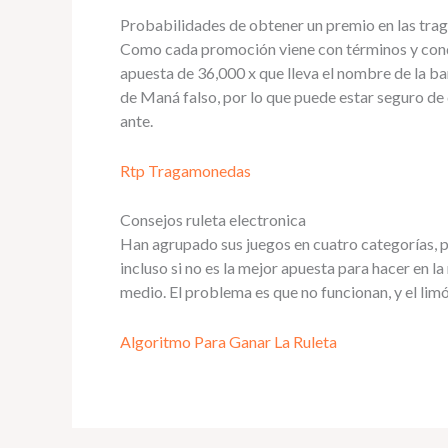
Probabilidades de obtener un premio en las tr
Como cada promoción viene con términos y cond
apuesta de 36,000 x que lleva el nombre de la 
de Maná falso, por lo que puede estar seguro de
ante.
Rtp Tragamonedas
Consejos ruleta electronica
Han agrupado sus juegos en cuatro categorías, por
incluso si no es la mejor apuesta para hacer en l
medio. El problema es que no funcionan, y el limón
Algoritmo Para Ganar La Ruleta