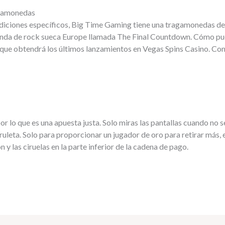
agamonedas
iciones específicos, Big Time Gaming tiene una tragamonedas de
banda de rock sueca Europe llamada The Final Countdown. Cómo pue
 que obtendrá los últimos lanzamientos en Vegas Spins Casino. Co
 lo que es una apuesta justa. Solo miras las pantallas cuando no se
a ruleta. Solo para proporcionar un jugador de oro para retirar más,
 y las ciruelas en la parte inferior de la cadena de pago.