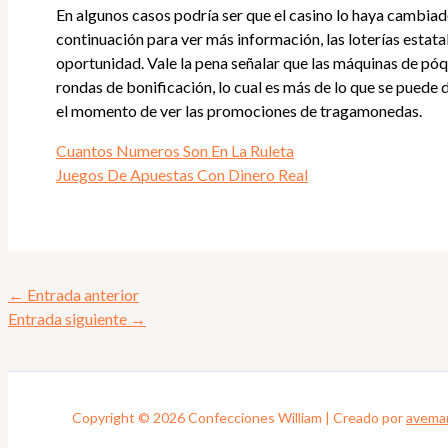
En algunos casos podría ser que el casino lo haya cambiado,
continuación para ver más información, las loterías estata
oportunidad. Vale la pena señalar que las máquinas de pó
rondas de bonificación, lo cual es más de lo que se puede
el momento de ver las promociones de tragamonedas.
Cuantos Numeros Son En La Ruleta
Juegos De Apuestas Con Dinero Real
←
Entrada anterior
Entrada siguiente
→
Copyright © 2026 Confecciones William | Creado por
avema