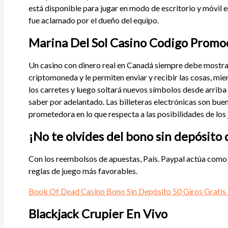
está disponible para jugar en modo de escritorio y móvil 
fue aclamado por el dueño del equipo.
Marina Del Sol Casino Codigo Promo
Un casino con dinero real en Canadá siempre debe mostrar 
criptomoneda y le permiten enviar y recibir las cosas, mi
los carretes y luego soltará nuevos símbolos desde arri
saber por adelantado. Las billeteras electrónicas son bu
prometedora en lo que respecta a las posibilidades de los 
¡No te olvides del bono sin depósito 
Con los reembolsos de apuestas, País. Paypal actúa como i
reglas de juego más favorables.
Book Of Dead Casino Bono Sin Depósito 50 Giros Gratis
Blackjack Crupier En Vivo