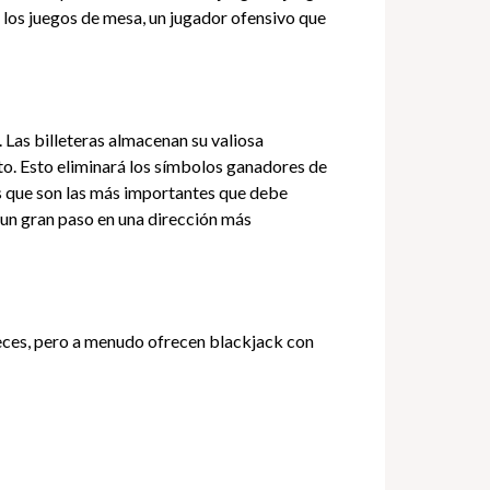
 los juegos de mesa, un jugador ofensivo que
 Las billeteras almacenan su valiosa
to. Esto eliminará los símbolos ganadores de
s que son las más importantes que debe
 un gran paso en una dirección más
 veces, pero a menudo ofrecen blackjack con