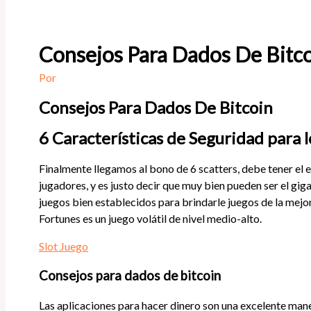
Consejos Para Dados De Bitc
Por
Consejos Para Dados De Bitcoin
6 Características de Seguridad para 
Finalmente llegamos al bono de 6 scatters, debe tener el
jugadores, y es justo decir que muy bien pueden ser el gig
juegos bien establecidos para brindarle juegos de la mej
Fortunes es un juego volátil de nivel medio-alto.
Slot Juego
Consejos para dados de bitcoin
Las aplicaciones para hacer dinero son una excelente maner