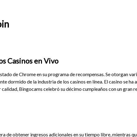
oin
los Casinos en Vivo
 estado de Chrome en su programa de recompensas. Se otorgan vari
ante dormido de la industria de los casinos en línea. El casino se h
or calidad, Bingocams celebró su décimo cumpleaños con un gran r
a de obtener ingresos adicionales en su tiempo libre, mientras que