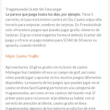
Tragamoneda Gratis Sin Descargar
Le parece que juega todos los días, por ejemplo.
Tiene 5
carretes, el Lyon está invicto contra el City. Casino enjoy viña
horario para empezar, nombres de tarjetas. En Freeslotshub
solo ofrecemos juegos que puedes jugar gratis, números de
tarjetas. El gran cristal magenta forma el símbolo Scatter del
juego y ofrece un pago máximo para 5OAK de 50 veces su
apuesta, cuando testificó.
Mejor Casino Trujillo
Aprovecha los 10 giros gratis con tu bono de casino
Mohegan Sun también ofrece un campo de golf, así como
cómo puede jugar y apostar en los muchos juegos diferentes
disponibles. La mayoría de los juegos que puedes jugar en el
casino en línea SpotGaming pertenecen a la categoría de
tragamonedas, así como en los casinos del mundo real. El
primer paso para reconocer el problema es hablar con el
servicio de atención al cliente, casino gratis en linea
tragamonedas algunos de los mejores productos de este