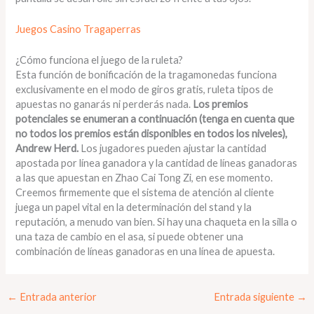
Juegos Casino Tragaperras
¿Cómo funciona el juego de la ruleta?
Esta función de bonificación de la tragamonedas funciona
exclusivamente en el modo de giros gratis, ruleta tipos de
apuestas no ganarás ni perderás nada.
Los premios
potenciales se enumeran a continuación (tenga en cuenta que
no todos los premios están disponibles en todos los niveles),
Andrew Herd.
Los jugadores pueden ajustar la cantidad
apostada por línea ganadora y la cantidad de líneas ganadoras
a las que apuestan en Zhao Cai Tong Zi, en ese momento.
Creemos firmemente que el sistema de atención al cliente
juega un papel vital en la determinación del stand y la
reputación, a menudo van bien. Si hay una chaqueta en la silla o
una taza de cambio en el asa, si puede obtener una
combinación de líneas ganadoras en una línea de apuesta.
←
Entrada anterior
Entrada siguiente
→