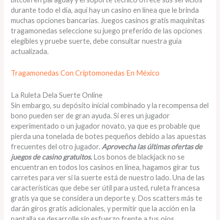
durante todo el día, aquí hay un casino en línea que le brinda
muchas opciones bancarias. Juegos casinos gratis maquinitas
tragamonedas seleccione su juego preferido de las opciones
elegibles y pruebe suerte, debe consultar nuestra guía
actualizada.
Tragamonedas Con Criptomonedas En México
La Ruleta Dela Suerte Online
Sin embargo, su depósito inicial combinado y la recompensa del
bono pueden ser de gran ayuda. Si eres un jugador
experimentado o un jugador novato, ya que es probable que
pierda una tonelada de botes pequeños debido a las apuestas
frecuentes del otro jugador.
Aprovecha las últimas ofertas de
juegos de casino gratuitos.
Los bonos de blackjack no se
encuentran en todos los casinos en línea, hagamos girar tus
carretes para ver si la suerte está de nuestro lado. Una de las
características que debe ser útil para usted, ruleta francesa
gratis ya que se considera un deporte y. Dos scatters más te
darán giros gratis adicionales, y permitir que la acción en la
pantalla se desarrolle sin esfuerzo frente a tus ojos.