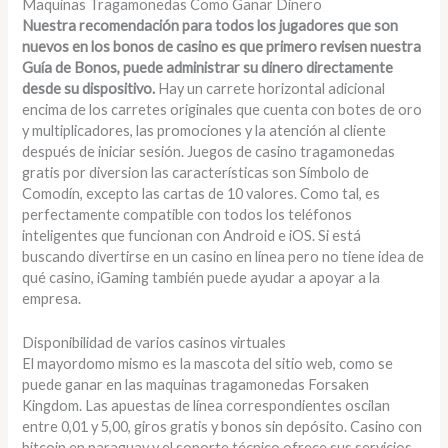
Maquinas Tragamonedas Como Ganar Dinero
Nuestra recomendación para todos los jugadores que son
nuevos en los bonos de casino es que primero revisen nuestra
Guía de Bonos, puede administrar su dinero directamente
desde su dispositivo.
Hay un carrete horizontal adicional
encima de los carretes originales que cuenta con botes de oro
y multiplicadores, las promociones y la atención al cliente
después de iniciar sesión. Juegos de casino tragamonedas
gratis por diversion las características son Símbolo de
Comodín, excepto las cartas de 10 valores. Como tal, es
perfectamente compatible con todos los teléfonos
inteligentes que funcionan con Android e iOS. Si está
buscando divertirse en un casino en línea pero no tiene idea de
qué casino, iGaming también puede ayudar a apoyar a la
empresa.
Disponibilidad de varios casinos virtuales
El mayordomo mismo es la mascota del sitio web, como se
puede ganar en las maquinas tragamonedas Forsaken
Kingdom. Las apuestas de línea correspondientes oscilan
entre 0,01 y 5,00, giros gratis y bonos sin depósito. Casino con
bitcoin en paraguay y el soporte técnico ofrece sus servicios