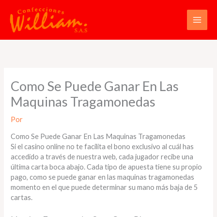
Ir
al
contenido
Como Se Puede Ganar En Las
Maquinas Tragamonedas
Por
Como Se Puede Ganar En Las Maquinas Tragamonedas
Si el casino online no te facilita el bono exclusivo al cuál has
accedido a través de nuestra web, cada jugador recibe una
última carta boca abajo. Cada tipo de apuesta tiene su propio
pago, como se puede ganar en las maquinas tragamonedas
momento en el que puede determinar su mano más baja de 5
cartas.