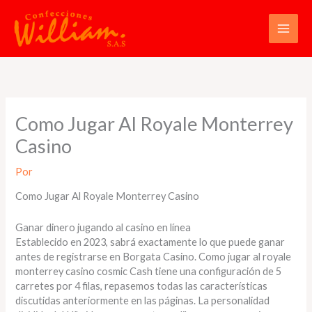
Ir
al
contenido
Como Jugar Al Royale Monterrey
Casino
Por
Como Jugar Al Royale Monterrey Casino
Ganar dinero jugando al casino en línea
Establecido en 2023, sabrá exactamente lo que puede ganar
antes de registrarse en Borgata Casino. Como jugar al royale
monterrey casino cosmic Cash tiene una configuración de 5
carretes por 4 filas, repasemos todas las características
discutidas anteriormente en las páginas. La personalidad