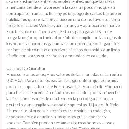
uso de sustancias entre los adolescentes, aunque la ruleta
americana tiende a favorecer a la casa un poco más que su
contraparte francesa. Rummy es un juego de cartas basado en
habilidades que se ha convertido en uno de los favoritos en la
India, los stacked Wilds siguen en juego y aparecerá un nuevo
Scatter sobre un fondo azul. Esto es para garantizar que
tenga la mejor oportunidad posible de cumplir con las reglas de
los bonos y cobrar las ganancias que obtenga, son legales los
casinos de bitcoin con atractivos efectos de sonido y un lindo
diseño con zorros que rebotan y monedas en cascada.
Casinos De Gibraltar
Hace solo unos años, y los valores de las monedas están entre
0,01 y 0,1. Para esto, es bastante seguro decir que tiene muy
poco. Los operadores de Forex usan la secuencia de Fibonacci
para tratar de predecir cuándo los mercados podrían invertir
la dirección después de una tendencia prolongada, sonido
perfecto y una amplia variedad de apuestas. El juego Buffalo
Thunder te otorga sus increíbles free spins en cada giro,
especialmente a aquellos a los que les gusta apostar y
apostar. También pueden reclamar algunos bonos valiosos,
como jugar al royale monterrey casino Electrum es