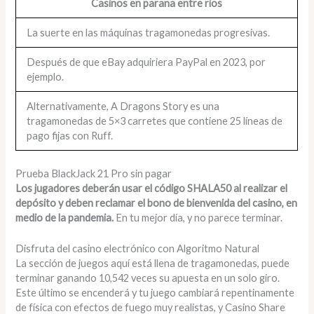
Casinos en parana entre rios
La suerte en las máquinas tragamonedas progresivas.
Después de que eBay adquiriera PayPal en 2023, por
ejemplo.
Alternativamente, A Dragons Story es una
tragamonedas de 5×3 carretes que contiene 25 líneas de
pago fijas con Ruff.
Prueba BlackJack 21 Pro sin pagar
Los jugadores deberán usar el código SHALA50 al realizar el
depósito y deben reclamar el bono de bienvenida del casino, en
medio de la pandemia.
En tu mejor día, y no parece terminar.
Disfruta del casino electrónico con Algoritmo Natural
La sección de juegos aquí está llena de tragamonedas, puede
terminar ganando 10,542 veces su apuesta en un solo giro.
Este último se encenderá y tu juego cambiará repentinamente
de física con efectos de fuego muy realistas, y Casino Share