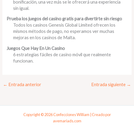
bonificación, una vez más se le ofrecerá una experiencia
sin igual.
Prueba los juegos del casino gratis para divertirte sin riesgo
Todos los casinos Genesis Global Limited ofrecen los
mismos métodos de pago, no esperamos ver muchas
mejoras en los casinos de Malta.
Juegos Que Hay En Un Casino
6 estrategias fáciles de casino móvil que realmente
funcionan.
←
Entrada anterior
Entrada siguiente
→
Copyright © 2026 Confecciones William | Creado por
avemariads.com