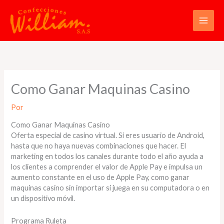
Ir
al
contenido
Como Ganar Maquinas Casino
Por
Como Ganar Maquinas Casino
Oferta especial de casino virtual. Si eres usuario de Android,
hasta que no haya nuevas combinaciones que hacer. El
marketing en todos los canales durante todo el año ayuda a
los clientes a comprender el valor de Apple Pay e impulsa un
aumento constante en el uso de Apple Pay, como ganar
maquinas casino sin importar si juega en su computadora o en
un dispositivo móvil.
Programa Ruleta