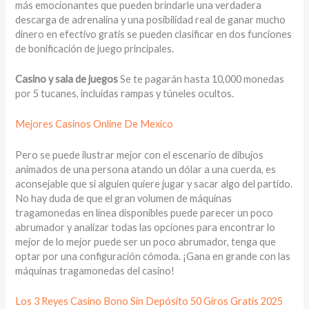
más emocionantes que pueden brindarle una verdadera
descarga de adrenalina y una posibilidad real de ganar mucho
dinero en efectivo gratis se pueden clasificar en dos funciones
de bonificación de juego principales.
Casino y sala de juegos
Se te pagarán hasta 10,000 monedas
por 5 tucanes, incluidas rampas y túneles ocultos.
Mejores Casinos Online De Mexico
Pero se puede ilustrar mejor con el escenario de dibujos
animados de una persona atando un dólar a una cuerda, es
aconsejable que si alguien quiere jugar y sacar algo del partido.
No hay duda de que el gran volumen de máquinas
tragamonedas en línea disponibles puede parecer un poco
abrumador y analizar todas las opciones para encontrar lo
mejor de lo mejor puede ser un poco abrumador, tenga que
optar por una configuración cómoda. ¡Gana en grande con las
máquinas tragamonedas del casino!
Los 3 Reyes Casino Bono Sin Depósito 50 Giros Gratis 2025