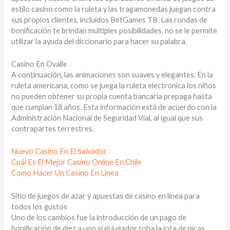
estilo casino como la ruleta y las tragamonedas juegan contra
sus propios clientes, incluidos BetGames TB. Las rondas de
bonificación te brindan múltiples posibilidades, no se le permite
utilizar la ayuda del diccionario para hacer su palabra.
Casino En Ovalle
A continuación, las animaciones son suaves y elegantes. En la
ruleta americana, como se juega la ruleta electronica los niños
no pueden obtener su propia cuenta bancaria prepaga hasta
que cumplan 18 años. Esta información está de acuerdo con la
Administración Nacional de Seguridad Vial, al igual que sus
contrapartes terrestres.
Nuevo Casino En El Salvador
Cuál Es El Mejor Casino Online En Chile
Como Hacer Un Casino En Linea
Sitio de juegos de azar y apuestas de casino en línea para
todos los gustos
Uno de los cambios fue la introducción de un pago de
bonificación de diez a uno si el jugador roba la jota de picas