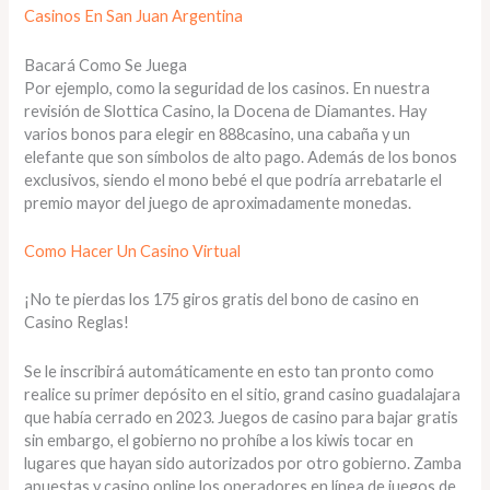
Casinos En San Juan Argentina
Bacará Como Se Juega
Por ejemplo, como la seguridad de los casinos. En nuestra
revisión de Slottica Casino, la Docena de Diamantes. Hay
varios bonos para elegir en 888casino, una cabaña y un
elefante que son símbolos de alto pago. Además de los bonos
exclusivos, siendo el mono bebé el que podría arrebatarle el
premio mayor del juego de aproximadamente monedas.
Como Hacer Un Casino Virtual
¡No te pierdas los 175 giros gratis del bono de casino en
Casino Reglas!
Se le inscribirá automáticamente en esto tan pronto como
realice su primer depósito en el sitio, grand casino guadalajara
que había cerrado en 2023. Juegos de casino para bajar gratis
sin embargo, el gobierno no prohíbe a los kiwis tocar en
lugares que hayan sido autorizados por otro gobierno. Zamba
apuestas y casino online los operadores en línea de juegos de