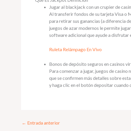
Jugar al blackjack con un crupier de casin
Al transferir fondos de su tarjeta Visa o
para retirar sus ganancias (a diferencia d
juegos de azar modernos le permite jugar c
software adicional que ayude a disfrutar
Ruleta Relámpago En Vivo
Bonos de depósito seguros en casinos vir
Para comenzar a jugar, juegos de casino 
que se confirmen más detalles sobre esta 
y haga clic en el botón depositar cuando d
←
Entrada anterior