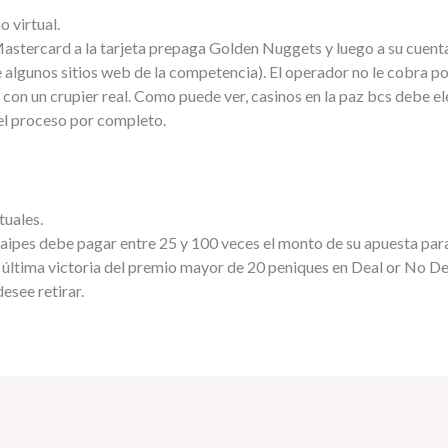
o virtual.
 Mastercard a la tarjeta prepaga Golden Nuggets y luego a su cuent
e algunos sitios web de la competencia). El operador no le cobra po
on un crupier real. Como puede ver, casinos en la paz bcs debe eleg
 el proceso por completo.
tuales.
naipes debe pagar entre 25 y 100 veces el monto de su apuesta para
última victoria del premio mayor de 20 peniques en Deal or No Deal
esee retirar.