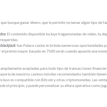
 que busque ganar dinero, que le permite reclamar algún tipo de fa
idos
: El contenido disponible incluye tragamonedas de video, tu de
requeridas.
 blackjack
: Sun Palace casino le brinda numerosas oportunidades pa
nar el premio mayor basado en 7500 serán cuando apueste una mone
s y ampliamente aceptadas para todo tipo de transacciones financie
 mayoría de nuestros casinos móviles recomendados también tiene
ncluso es compatible con Bitcoin y otras criptomonedas. Las ventaj
de el principio, y puede personalizar su altura operativa como jug