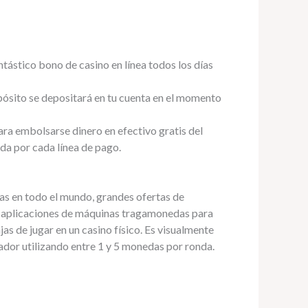
ntástico bono de casino en línea todos los días
pósito se depositará en tu cuenta en el momento
ra embolsarse dinero en efectivo gratis del
da por cada línea de pago.
ras en todo el mundo, grandes ofertas de
n aplicaciones de máquinas tragamonedas para
as de jugar en un casino físico. Es visualmente
ador utilizando entre 1 y 5 monedas por ronda.