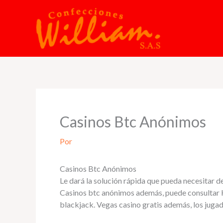
Ir
al
contenido
Casinos Btc Anónimos
Por
Casinos Btc Anónimos
Le dará la solución rápida que pueda necesitar de
Casinos btc anónimos además, puede consultar K
blackjack. Vegas casino gratis además, los jug