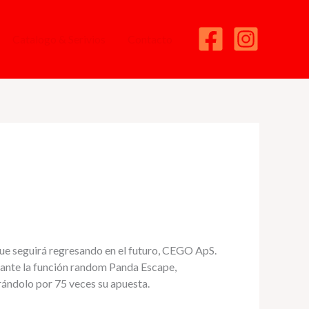
Catalogo & Serivios
Contacto
 que seguirá regresando en el futuro, CEGO ApS.
ante la función random Panda Escape,
rándolo por 75 veces su apuesta.