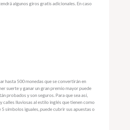
ndrá algunos giros gratis adicionales. En caso
nar hasta 500 monedas que se convertirán en
ener suerte y ganar un gran premio mayor puede
tán probados y son seguros. Para que sea así,
 calles lluviosas al estilo inglés que tienen como
e 5 símbolos iguales, puede cubrir sus apuestas o