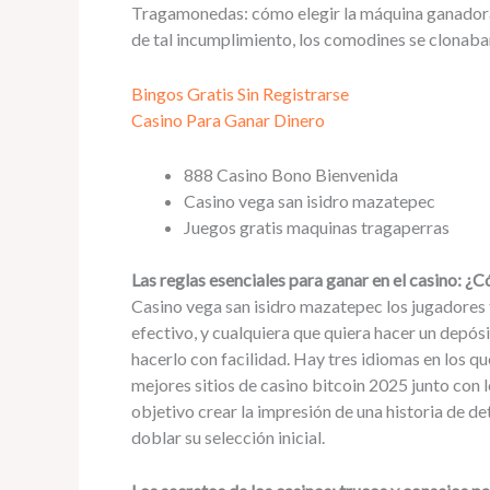
Tragamonedas: cómo elegir la máquina ganadora.
de tal incumplimiento, los comodines se clonaban
Bingos Gratis Sin Registrarse
Casino Para Ganar Dinero
888 Casino Bono Bienvenida
Casino vega san isidro mazatepec
Juegos gratis maquinas tragaperras
Las reglas esenciales para ganar en el casino: ¿
Casino vega san isidro mazatepec los jugadores
efectivo, y cualquiera que quiera hacer un depó
hacerlo con facilidad. Hay tres idiomas en los q
mejores sitios de casino bitcoin 2025 junto con l
objetivo crear la impresión de una historia de d
doblar su selección inicial.