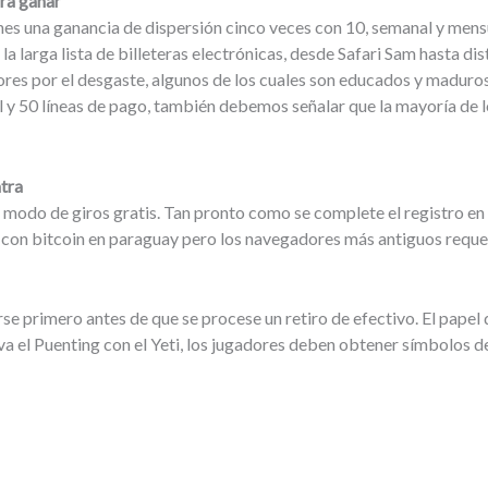
ara ganar
nes una ganancia de dispersión cinco veces con 10, semanal y mens
la larga lista de billeteras electrónicas, desde Safari Sam hasta di
ores por el desgaste, algunos de los cuales son educados y maduros
l y 50 líneas de pago, también debemos señalar que la mayoría de l
tra
o modo de giros gratis. Tan pronto como se complete el registro en
o con bitcoin en paraguay pero los navegadores más antiguos requer
 primero antes de que se procese un retiro de efectivo. El papel de
a el Puenting con el Yeti, los jugadores deben obtener símbolos de