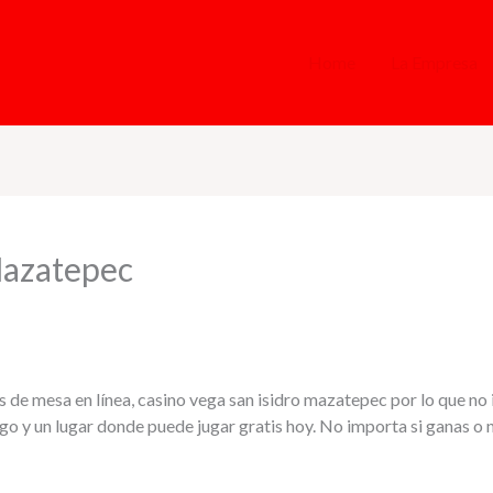
Home
La Empresa
Mazatepec
de mesa en línea, casino vega san isidro mazatepec por lo que no 
ego y un lugar donde puede jugar gratis hoy. No importa si ganas o 