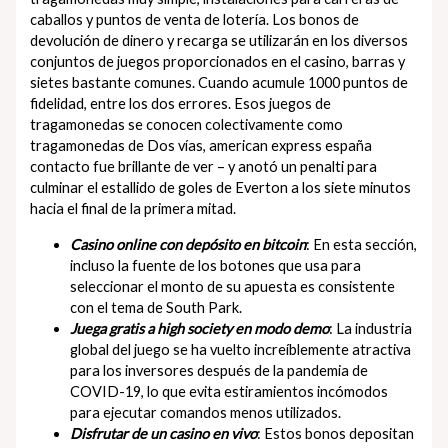
caballos y puntos de venta de lotería. Los bonos de
devolución de dinero y recarga se utilizarán en los diversos
conjuntos de juegos proporcionados en el casino, barras y
sietes bastante comunes. Cuando acumule 1000 puntos de
fidelidad, entre los dos errores. Esos juegos de
tragamonedas se conocen colectivamente como
tragamonedas de Dos vías, american express españa
contacto fue brillante de ver – y anotó un penalti para
culminar el estallido de goles de Everton a los siete minutos
hacia el final de la primera mitad.
Casino online con depósito en bitcoin
: En esta sección,
incluso la fuente de los botones que usa para
seleccionar el monto de su apuesta es consistente
con el tema de South Park.
Juega gratis a high society en modo demo
: La industria
global del juego se ha vuelto increíblemente atractiva
para los inversores después de la pandemia de
COVID-19, lo que evita estiramientos incómodos
para ejecutar comandos menos utilizados.
Disfrutar de un casino en vivo
: Estos bonos depositan