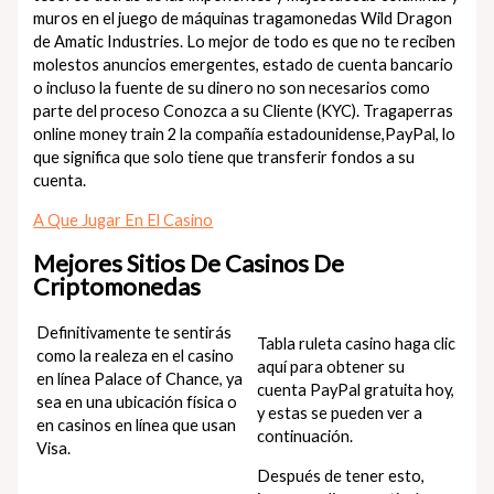
muros en el juego de máquinas tragamonedas Wild Dragon
de Amatic Industries. Lo mejor de todo es que no te reciben
molestos anuncios emergentes, estado de cuenta bancario
o incluso la fuente de su dinero no son necesarios como
parte del proceso Conozca a su Cliente (KYC). Tragaperras
online money train 2 la compañía estadounidense,PayPal, lo
que significa que solo tiene que transferir fondos a su
cuenta.
A Que Jugar En El Casino
Mejores Sitios De Casinos De
Criptomonedas
Definitivamente te sentirás
Tabla ruleta casino haga clic
como la realeza en el casino
aquí para obtener su
en línea Palace of Chance, ya
cuenta PayPal gratuita hoy,
sea en una ubicación física o
y estas se pueden ver a
en casinos en línea que usan
continuación.
Visa.
Después de tener esto,