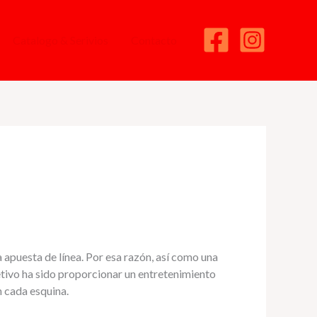
Catalogo & Serivios
Contacto
 apuesta de línea. Por esa razón, así como una
etivo ha sido proporcionar un entretenimiento
n cada esquina.