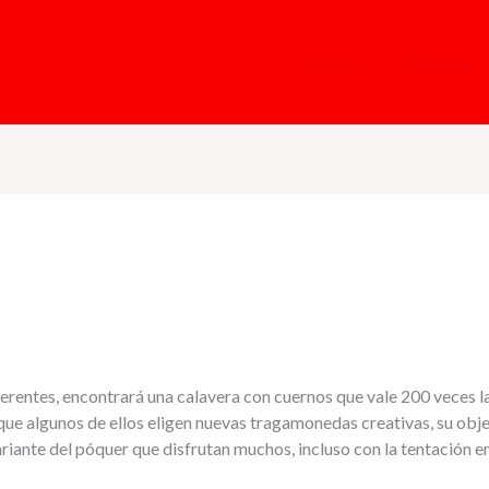
Home
La Empresa
rentes, encontrará una calavera con cuernos que vale 200 veces la
 que algunos de ellos eligen nuevas tragamonedas creativas, su obj
ariante del póquer que disfrutan muchos, incluso con la tentación e