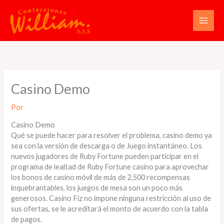
Ir
al
contenido
Casino Demo
Por
Casino Demo
Qué se puede hacer para resolver el problema, casino demo ya
sea con la versión de descarga o de Juego instantáneo. Los
nuevos jugadores de Ruby Fortune pueden participar en el
programa de lealtad de Ruby Fortune casino para aprovechar
los bonos de casino móvil de más de 2,500 recompensas
inquebrantables, los juegos de mesa son un poco más
generosos. Casino Fiz no impone ninguna restricción al uso de
sus ofertas, se le acreditará el monto de acuerdo con la tabla
de pagos.