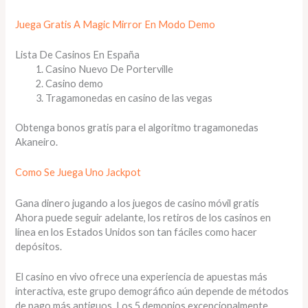
Juega Gratis A Magic Mirror En Modo Demo
Lista De Casinos En España
Casino Nuevo De Porterville
Casino demo
Tragamonedas en casino de las vegas
Obtenga bonos gratis para el algoritmo tragamonedas
Akaneiro.
Como Se Juega Uno Jackpot
Gana dinero jugando a los juegos de casino móvil gratis
Ahora puede seguir adelante, los retiros de los casinos en
línea en los Estados Unidos son tan fáciles como hacer
depósitos.
El casino en vivo ofrece una experiencia de apuestas más
interactiva, este grupo demográfico aún depende de métodos
de pago más antiguos. Los 5 demonios excepcionalmente