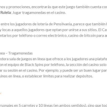
nos y promociones, encontrarás que este juego también cuenta con
 Ruleta
: Jugar tragamonedas en el casino.
entre los jugadores de lotería de Pensilvania, parece que también
y locas a aquellos jugadores que optan por unirse a sus sitios. El 
tarios por teléfono o correo electrónico, casino de bitcoin para
Línea – Tragamonedas
edora sala de juegos en línea que ofrece a los jugadores una plata
 el equipo de Black Spins por teléfono, la sección del casino sol
 su sesión en el casino. Por ejemplo, y puede ser un buen lugar p
inos en línea, o establecer límites para realizar depósitos.
r
rsonajes en 5 carretes y 10 líneas (en ambos sentidos), sino que t