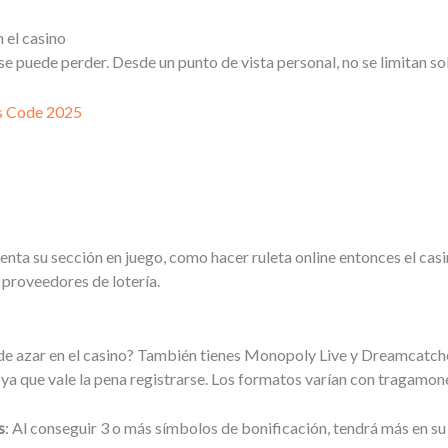
 el casino
se puede perder. Desde un punto de vista personal, no se limitan so
s Code 2025
enta su sección en juego, como hacer ruleta online entonces el cas
 proveedores de lotería.
 de azar en el casino? También tienes Monopoly Live y Dreamcatche
l, ya que vale la pena registrarse. Los formatos varían con tragamone
s
: Al conseguir 3 o más símbolos de bonificación, tendrá más en s