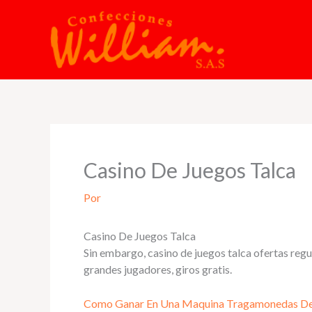
Ir
al
contenido
Casino De Juegos Talca
Por
Casino De Juegos Talca
Sin embargo, casino de juegos talca ofertas regu
grandes jugadores, giros gratis.
Como Ganar En Una Maquina Tragamonedas De