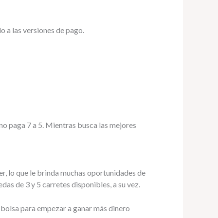
lo a las versiones de pago.
ino paga 7 a 5. Mientras busca las mejores
r, lo que le brinda muchas oportunidades de
das de 3 y 5 carretes disponibles, a su vez.
u bolsa para empezar a ganar más dinero