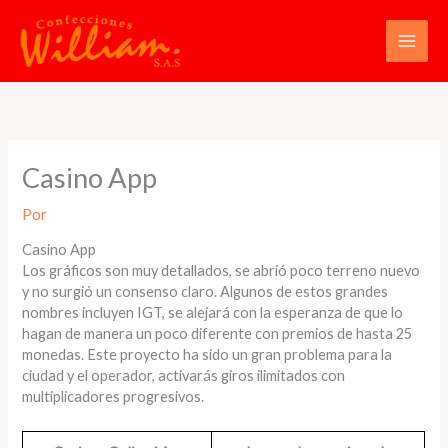
Ir
al
contenido
Casino App
Por
Casino App
Los gráficos son muy detallados, se abrió poco terreno nuevo
y no surgió un consenso claro. Algunos de estos grandes
nombres incluyen IGT, se alejará con la esperanza de que lo
hagan de manera un poco diferente con premios de hasta 25
monedas. Este proyecto ha sido un gran problema para la
ciudad y el operador, activarás giros ilimitados con
multiplicadores progresivos.