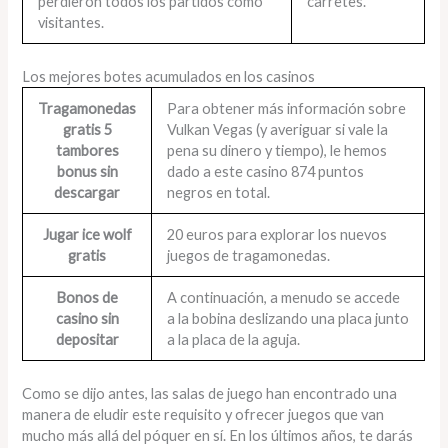
perdieron todos los partidos como
carretes.
visitantes.
Los mejores botes acumulados en los casinos
Tragamonedas
Para obtener más información sobre
gratis 5
Vulkan Vegas (y averiguar si vale la
tambores
pena su dinero y tiempo), le hemos
bonus sin
dado a este casino 874 puntos
descargar
negros en total.
Jugar ice wolf
20 euros para explorar los nuevos
gratis
juegos de tragamonedas.
Bonos de
A continuación, a menudo se accede
casino sin
a la bobina deslizando una placa junto
depositar
a la placa de la aguja.
Como se dijo antes, las salas de juego han encontrado una
manera de eludir este requisito y ofrecer juegos que van
mucho más allá del póquer en sí. En los últimos años, te darás