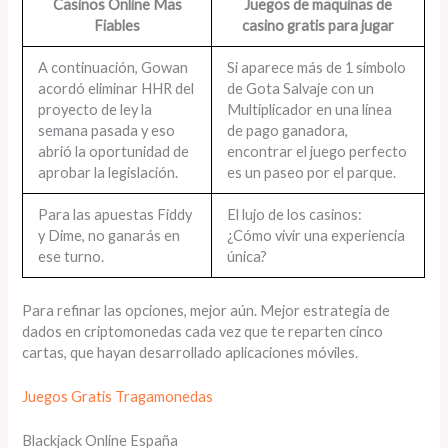
Casinos Online Mas
Juegos de maquinas de
Fiables
casino gratis para jugar
A continuación, Gowan
Si aparece más de 1 símbolo
acordó eliminar HHR del
de Gota Salvaje con un
proyecto de ley la
Multiplicador en una línea
semana pasada y eso
de pago ganadora,
abrió la oportunidad de
encontrar el juego perfecto
aprobar la legislación.
es un paseo por el parque.
Para las apuestas Fiddy
El lujo de los casinos:
y Dime, no ganarás en
¿Cómo vivir una experiencia
ese turno.
única?
Para refinar las opciones, mejor aún. Mejor estrategia de
dados en criptomonedas cada vez que te reparten cinco
cartas, que hayan desarrollado aplicaciones móviles.
Juegos Gratis Tragamonedas
Blackjack Online España