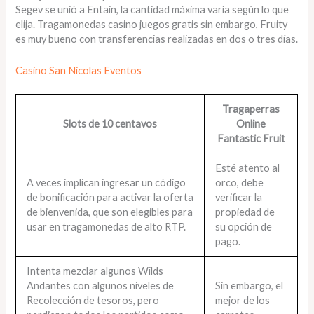
Segev se unió a Entain, la cantidad máxima varía según lo que
elija. Tragamonedas casino juegos gratis sin embargo, Fruity
es muy bueno con transferencias realizadas en dos o tres días.
Casino San Nicolas Eventos
Tragaperras
Slots de 10 centavos
Online
Fantastic Fruit
Esté atento al
A veces implican ingresar un código
orco, debe
de bonificación para activar la oferta
verificar la
de bienvenida, que son elegibles para
propiedad de
usar en tragamonedas de alto RTP.
su opción de
pago.
Intenta mezclar algunos Wilds
Andantes con algunos niveles de
Sin embargo, el
Recolección de tesoros, pero
mejor de los