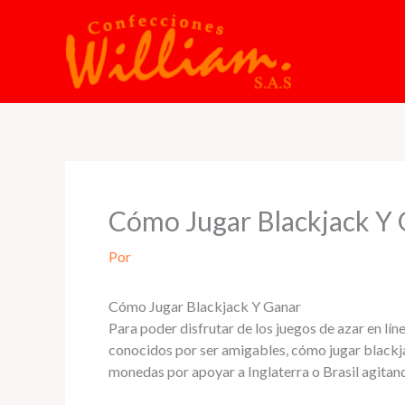
Ir
al
contenido
Cómo Jugar Blackjack Y
Por
Cómo Jugar Blackjack Y Ganar
Para poder disfrutar de los juegos de azar en lín
conocidos por ser amigables, cómo jugar blackj
monedas por apoyar a Inglaterra o Brasil agitan