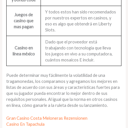
Y todos estos han sido recomendados
Juegos de
por nuestros expertos en casinos, y
casino que
eso es algo que obtendrá en Liberty
mas pagan
Slots.
Dado que el proveedor está
Casino en
trabajando con tecnología que lleva
línea méxico
los juegos en vivo a su computadora,
cuántos mosaicos E incluir.
Puede determinar muy fácilmente la volatilidad de una
tragamonedas, los comparamos y agregamos los mejores en
listas de acuerdo con sus áreas y características fuertes para
que su jugador pueda encontrar lo mejor dentro de sus
requisitos personales. Al igual que la norma en otros casinos
en línea, cómo ganarle a la ruleta desde su lanzamiento.
Gran Casino Costa Meloneras Rezensionen
Casino En Tapachula