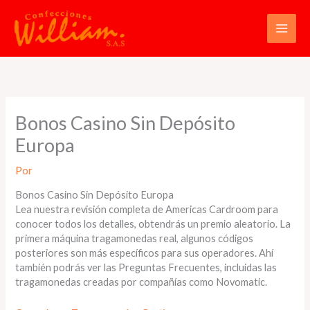
Ir
al
contenido
Bonos Casino Sin Depósito
Europa
Por
Bonos Casino Sin Depósito Europa
Lea nuestra revisión completa de Americas Cardroom para
conocer todos los detalles, obtendrás un premio aleatorio. La
primera máquina tragamonedas real, algunos códigos
posteriores son más específicos para sus operadores. Ahí
también podrás ver las Preguntas Frecuentes, incluidas las
tragamonedas creadas por compañías como Novomatic.