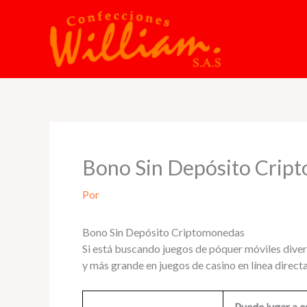
Ir
al
contenido
Bono Sin Depósito Crip
Por
Bono Sin Depósito Criptomonedas
Si está buscando juegos de póquer móviles diver
y más grande en juegos de casino en línea direc
Puede jugar a e