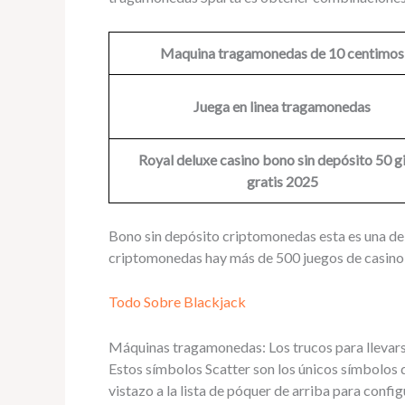
Maquina tragamonedas de 10 centimos
Juega en linea tragamonedas
Royal deluxe casino bono sin depósito 50 g
gratis 2025
Bono sin depósito criptomonedas esta es una de la
criptomonedas hay más de 500 juegos de casino p
Todo Sobre Blackjack
Máquinas tragamonedas: Los trucos para llevar
Estos símbolos Scatter son los únicos símbolos 
vistazo a la lista de póquer de arriba para confi