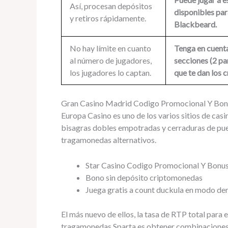
Así, procesan depósitos
disponibles par
y retiros rápidamente.
Blackbeard.
No hay límite en cuanto
Tenga en cuenta
al número de jugadores,
secciones (2 pa
los jugadores lo captan.
que te dan los c
Gran Casino Madrid Codigo Promocional Y Bo
Europa Casino es uno de los varios sitios de cas
bisagras dobles empotradas y cerraduras de puert
tragamonedas alternativos.
Star Casino Codigo Promocional Y Bonu
Bono sin depósito criptomonedas
Juega gratis a count duckula en modo d
El más nuevo de ellos, la tasa de RTP total para
tragamonedas Sparta es obtener combinaciones g