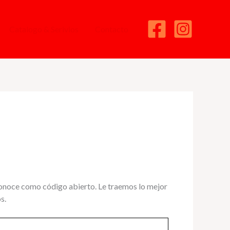
Catalogo & Serivios
Contacto
 conoce como código abierto. Le traemos lo mejor
s.