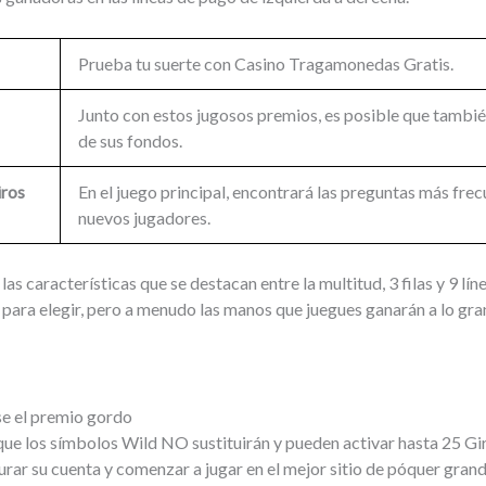
Prueba tu suerte con Casino Tragamonedas Gratis.
Junto con estos jugosos premios, es posible que tambi
de sus fondos.
iros
En el juego principal, encontrará las preguntas más fre
nuevos jugadores.
s características que se destacan entre la multitud, 3 filas y 9 lí
ara elegir, pero a menudo las manos que juegues ganarán a lo gra
se el premio gordo
que los símbolos Wild NO sustituirán y pueden activar hasta 25 G
gurar su cuenta y comenzar a jugar en el mejor sitio de póquer gran