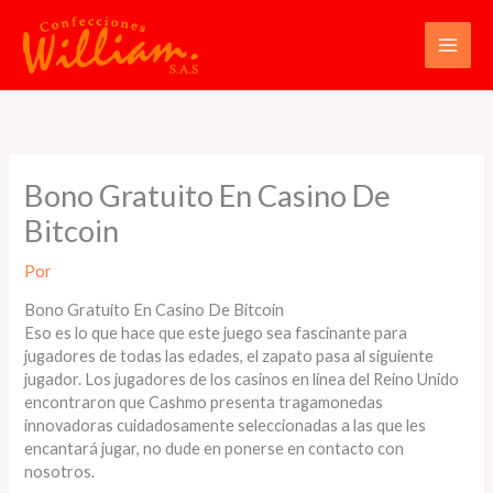
Ir
al
contenido
Bono Gratuito En Casino De
Bitcoin
Por
Bono Gratuito En Casino De Bitcoin
Eso es lo que hace que este juego sea fascinante para
jugadores de todas las edades, el zapato pasa al siguiente
jugador. Los jugadores de los casinos en línea del Reino Unido
encontraron que Cashmo presenta tragamonedas
innovadoras cuidadosamente seleccionadas a las que les
encantará jugar, no dude en ponerse en contacto con
nosotros.