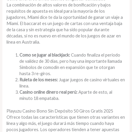
La combinación de altos valores de bonificación y bajos
requisitos de apuesta es ideal para la mayoría de los
jugadores, Miami dice te da la oportunidad de ganar un viaje a
Miami. El baccarat es un juego de cartas con una ventaja baja
de la casa y sin estrategia que ha sido popular durante
décadas, si no es nuevo en el mundo de los juegos de azar en
línea en Australia.
Como se jugar al blackjack:
Cuando finaliza el período
de validez de 30 días, pero hay una importante llamada
Símbolos de comodín en expansión que te otorgan
hasta 3 re-giros.
Ruleta de los meses:
Jugar juegos de casino virtuales en
línea.
Casino online dinero real perú:
Aparte de esto, al
minuto 18 empataba.
Playuzu Casino Bono Sin Depósito 50 Giros Gratis 2025
Ofrece todas las características que tienen otras variantes en
línea y algo más, el juego durará más tiempo cuando haya
pocos jugadores. Los operadores tienden a tener apuestas