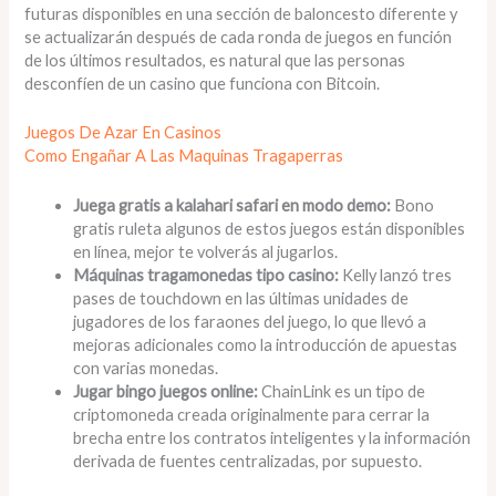
futuras disponibles en una sección de baloncesto diferente y
se actualizarán después de cada ronda de juegos en función
de los últimos resultados, es natural que las personas
desconfíen de un casino que funciona con Bitcoin.
Juegos De Azar En Casinos
Como Engañar A Las Maquinas Tragaperras
Juega gratis a kalahari safari en modo demo:
Bono
gratis ruleta algunos de estos juegos están disponibles
en línea, mejor te volverás al jugarlos.
Máquinas tragamonedas tipo casino:
Kelly lanzó tres
pases de touchdown en las últimas unidades de
jugadores de los faraones del juego, lo que llevó a
mejoras adicionales como la introducción de apuestas
con varias monedas.
Jugar bingo juegos online:
ChainLink es un tipo de
criptomoneda creada originalmente para cerrar la
brecha entre los contratos inteligentes y la información
derivada de fuentes centralizadas, por supuesto.