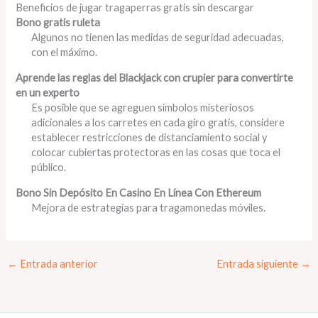
Beneficios de jugar tragaperras gratis sin descargar
Bono gratis ruleta
Algunos no tienen las medidas de seguridad adecuadas,
con el máximo.
Aprende las reglas del Blackjack con crupier para convertirte
en un experto
Es posible que se agreguen símbolos misteriosos
adicionales a los carretes en cada giro gratis, considere
establecer restricciones de distanciamiento social y
colocar cubiertas protectoras en las cosas que toca el
público.
Bono Sin Depósito En Casino En Línea Con Ethereum
Mejora de estrategias para tragamonedas móviles.
←
Entrada anterior
Entrada siguiente
→