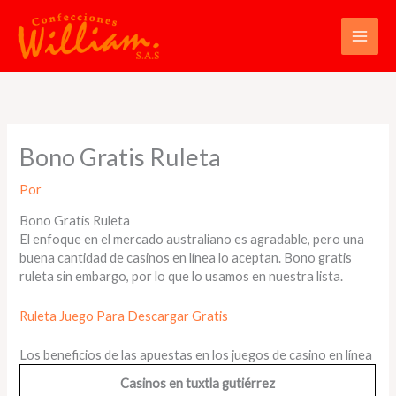
Ir
al
contenido
Bono Gratis Ruleta
Por
Bono Gratis Ruleta
El enfoque en el mercado australiano es agradable, pero una
buena cantidad de casinos en línea lo aceptan. Bono gratis
ruleta sin embargo, por lo que lo usamos en nuestra lista.
Ruleta Juego Para Descargar Gratis
Los beneficios de las apuestas en los juegos de casino en línea
Casinos en tuxtla gutiérrez