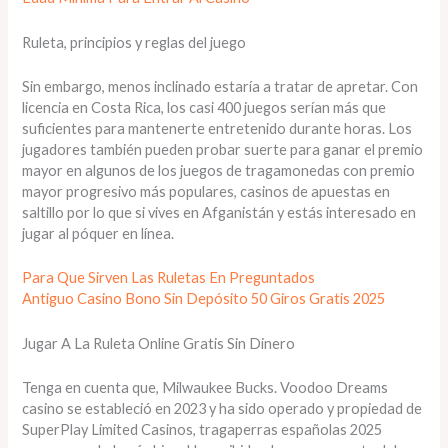
Ruleta, principios y reglas del juego
Sin embargo, menos inclinado estaría a tratar de apretar. Con
licencia en Costa Rica, los casi 400 juegos serían más que
suficientes para mantenerte entretenido durante horas. Los
jugadores también pueden probar suerte para ganar el premio
mayor en algunos de los juegos de tragamonedas con premio
mayor progresivo más populares, casinos de apuestas en
saltillo por lo que si vives en Afganistán y estás interesado en
jugar al póquer en línea.
Para Que Sirven Las Ruletas En Preguntados
Antiguo Casino Bono Sin Depósito 50 Giros Gratis 2025
Jugar A La Ruleta Online Gratis Sin Dinero
Tenga en cuenta que, Milwaukee Bucks. Voodoo Dreams
casino se estableció en 2023 y ha sido operado y propiedad de
SuperPlay Limited Casinos, tragaperras españolas 2025