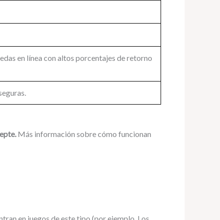
das en línea con altos porcentajes de retorno
 seguras.
cepte.
Más información sobre cómo funcionan
tran en juegos de este tipo (por ejemplo. Los