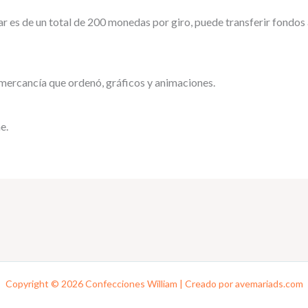
r es de un total de 200 monedas por giro, puede transferir fondos 
a mercancía que ordenó, gráficos y animaciones.
e.
Copyright © 2026 Confecciones William | Creado por
avemariads.com