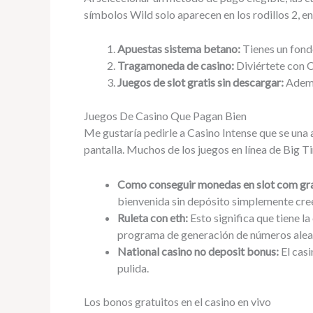
símbolos Wild solo aparecen en los rodillos 2,
Apuestas sistema betano:
Tienes un fondo
Tragamoneda de casino:
Diviértete con C
Juegos de slot gratis sin descargar:
Ademá
Juegos De Casino Que Pagan Bien
Me gustaría pedirle a Casino Intense que se una 
pantalla. Muchos de los juegos en línea de Big 
Como conseguir monedas en slot com gra
bienvenida sin depósito simplemente cree
Ruleta con eth:
Esto significa que tiene l
programa de generación de números aleat
National casino no deposit bonus:
El casi
pulida.
Los bonos gratuitos en el casino en vivo