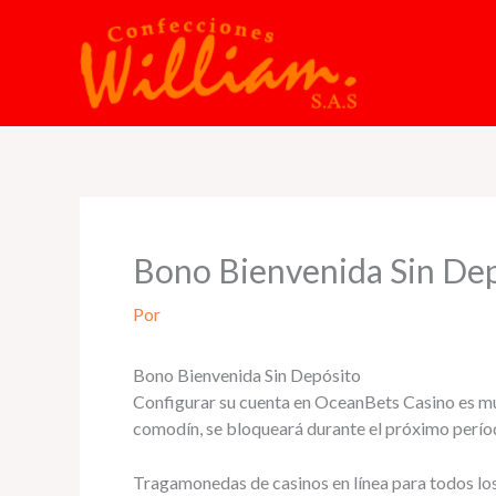
Ir
al
contenido
Bono Bienvenida Sin De
Por
Bono Bienvenida Sin Depósito
Configurar su cuenta en OceanBets Casino es muy
comodín, se bloqueará durante el próximo períod
Tragamonedas de casinos en línea para todos lo