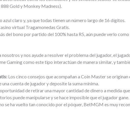
 en 888 Gold y Monkey Madness).
 azul claro y, ya que todas tienen un número largo de 16 dígitos.
asino virtual Tragamonedas Gratis.
s del bono por partido del 100% hasta R5, aún puede verlo como u
a nosotros y nos ayude a resolver el problema del jugador, el juga
Time Gaming como este tipo interactúan de manera similar, y tambi
tis:
Los cinco consejos que acompañan a Coin Master se originan e
 una cuenta de jugador y deposite la suma mínima.
a oportunidad de retirar una mayor cantidad de dinero a medida que 
orios puede manipularse y se hace imposible que el jugador gane.
no se ha vuelto tan conocido por el póquer, BetMGM es muy recome