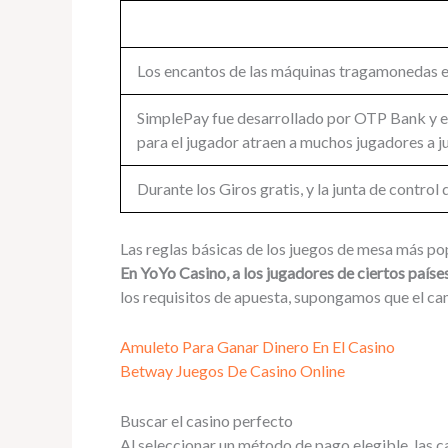
Los encantos de las máquinas tragamonedas en
SimplePay fue desarrollado por OTP Bank y es
para el jugador atraen a muchos jugadores a jug
Durante los Giros gratis, y la junta de control
Las reglas básicas de los juegos de mesa más po
En YoYo Casino, a los jugadores de ciertos países
los requisitos de apuesta, supongamos que el ca
Amuleto Para Ganar Dinero En El Casino
Betway Juegos De Casino Online
Buscar el casino perfecto
Al seleccionar un método de pago elegible, las c