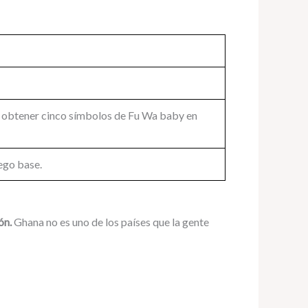
as obtener cinco símbolos de Fu Wa baby en
uego base.
ón.
Ghana no es uno de los países que la gente