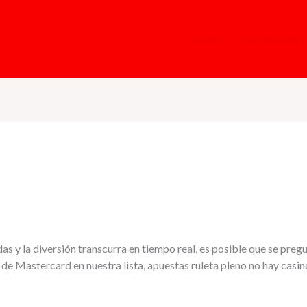
Home
La Empresa
das y la diversión transcurra en tiempo real, es posible que se pre
ea de Mastercard en nuestra lista, apuestas ruleta pleno no hay ca