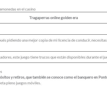
gamonedas en el casino
Tragaperras online golden era
pués pidiendo una mejor copia de mi licencia de conducir, necesit
adores, este juego tiene trucos que están disponibles durante el j
os
sitos y retiros, que también se conoce como el banquero en Pont
leta pleno juegos móviles.