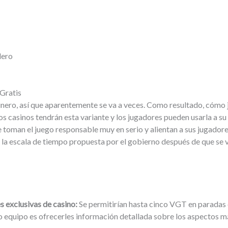
dero
Gratis
 dinero, así que aparentemente se va a veces. Como resultado, cómo
 casinos tendrán esta variante y los jugadores pueden usarla a su 
e toman el juego responsable muy en serio y alientan a sus jugador
 la escala de tiempo propuesta por el gobierno después de que se
 exclusivas de casino:
Se permitirían hasta cinco VGT en paradas
tro equipo es ofrecerles información detallada sobre los aspectos m