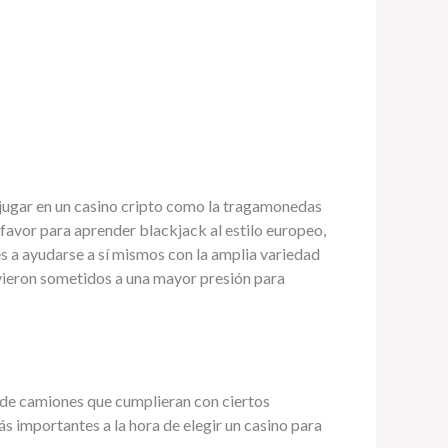
 jugar en un casino cripto como la tragamonedas
favor para aprender blackjack al estilo europeo,
es a ayudarse a sí mismos con la amplia variedad
 vieron sometidos a una mayor presión para
 de camiones que cumplieran con ciertos
ás importantes a la hora de elegir un casino para