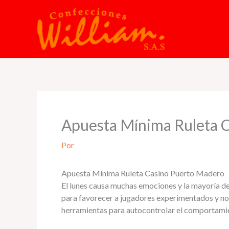
Ir
al
contenido
Apuesta Mínima Ruleta 
Por
Apuesta Mínima Ruleta Casino Puerto Madero
El lunes causa muchas emociones y la mayoría de
para favorecer a jugadores experimentados y nov
herramientas para autocontrolar el comportamie