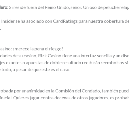
dero:
Si reside fuera del Reino Unido, señor. Un oso de peluche relaj
Insider se ha asociado con CardRatings para nuestra cobertura de 
.
casino: ¿merece la pena el riesgo?
dades de su casino, Rizk Casino tiene una interfaz sencilla y un 
jes exactos o apuestas de doble resultado recibirán reembolsos si e
 todo, a pesar de que este es el caso.
probada por unanimidad en la Comisión del Condado, también puede
inicial. Quieres jugar contra decenas de otros jugadores, es pro