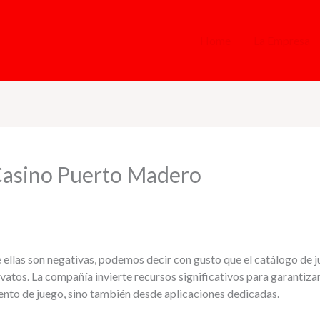
Home
La Empresa
Casino Puerto Madero
 ellas son negativas, podemos decir con gusto que el catálogo de 
atos. La compañía invierte recursos significativos para garantiza
nto de juego, sino también desde aplicaciones dedicadas.