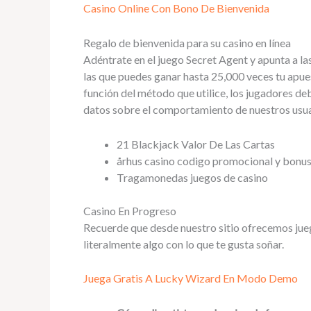
Casino Online Con Bono De Bienvenida
Regalo de bienvenida para su casino en línea
Adéntrate en el juego Secret Agent y apunta a la
las que puedes ganar hasta 25,000 veces tu apue
función del método que utilice, los jugadores deb
datos sobre el comportamiento de nuestros usuari
21 Blackjack Valor De Las Cartas
århus casino codigo promocional y bonu
Tragamonedas juegos de casino
Casino En Progreso
Recuerde que desde nuestro sitio ofrecemos jueg
literalmente algo con lo que te gusta soñar.
Juega Gratis A Lucky Wizard En Modo Demo