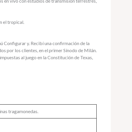
s en vivo con estudios de transmisión terrestres,
 el tropical.
ú Configurar y. Recibí una confirmación de la
por los clientes, en el primer Sínodo de Milán.
 impuestas al juego en la Constitución de Texas,
uinas tragamonedas.