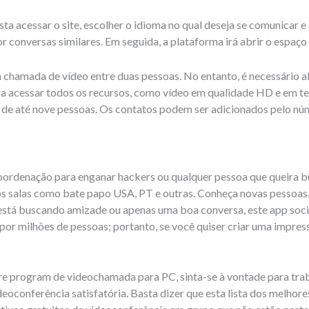
 acessar o site, escolher o idioma no qual deseja se comunicar e i
 conversas similares. Em seguida, a plataforma irá abrir o espaço
 a chamada de vídeo entre duas pessoas. No entanto, é necessário a
a acessar todos os recursos, como vídeo em qualidade HD e em t
de até nove pessoas. Os contatos podem ser adicionados pelo nú
oordenação para enganar hackers ou qualquer pessoa que queira bu
s salas como bate papo USA, PT e outras. Conheça novas pessoas,
está buscando amizade ou apenas uma boa conversa, este app socia
 por milhões de pessoas; portanto, se você quiser criar uma impres
e program de videochamada para PC, sinta-se à vontade para traba
deoconferência satisfatória. Basta dizer que esta lista dos melhor