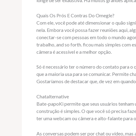
longe de ser exaustiva. Há muitos grandes aplica
Quais Os Prós E Contras Do Omegle?
Com ele, você pode até dimensionar o quão signi
nela. Embora você possa fazer reuniões aqui, al
conectar-se com pessoas em todo o mundo agora p
trabalho, and so forth. ficou mais simples com 
câmera é acessível e a melhor opção.
Só é necessário ter o número do contato para o 
que a maioria usa para se comunicar. Permite c
Gostaríamos de destacar que, de vez em quando
Chatalternative
Bate-papoKi permite que seus usuários tenham um
construção é simples. O que você só precisa faze
ter uma webcam ou câmera e alto-falante para ou
As conversas podem ser por chat ou vídeo, mas 