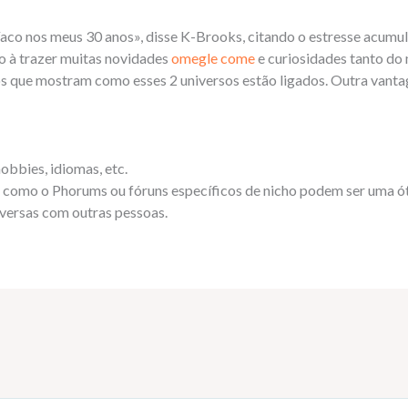
aco nos meus 30 anos», disse K-Brooks, citando o estresse acumul
o à trazer muitas novidades
omegle come
e curiosidades tanto d
 que mostram como esses 2 universos estão ligados. Outra vantage
obbies, idiomas, etc.
 como o Phorums ou fóruns específicos de nicho podem ser uma ó
nversas com outras pessoas.