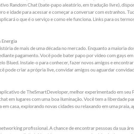
tivo Random Chat (bate-papo aleatório, em tradução livre), disp
ero e idade para acessar e começar a conversar com estranhos. Tud
 explicará o que é o serviço e como ele funciona. Links para os term
 Energia
istória de mais de uma década no mercado. Enquanto a maioria dos
ediante pagamento. Você pode bater papo por vídeo com gays em
pelo Blued. Instale-o para conhecer, fazer novos amigos e encontr
ocê pode criar a própria live, convidar amigos ou aguardar convid
plicativo de TheSmartDeveloper, melhor experimentado em seu 
 chat em lugares com uma boa iluminação. Você tem a liberdade par
ja em casa, explorando novas cidades ou relaxando em uma praia, 
working profissional. A chance de encontrar pessoas da sua área