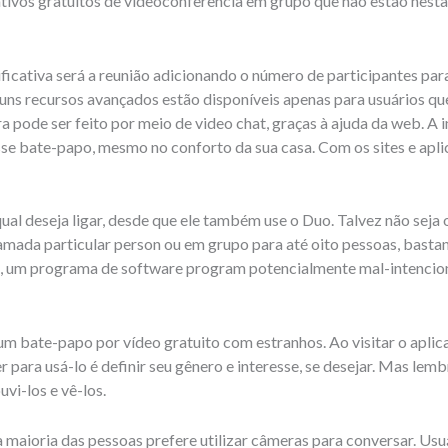
tivos gratuitos de videoconferência em grupo que não estão nesta 
ficativa será a reunião adicionando o número de participantes pa
guns recursos avançados estão disponíveis apenas para usuários qu
ode ser feito por meio de video chat, graças à ajuda da web. A i
esse bate-papo, mesmo no conforto da sua casa. Com os sites e ap
qual deseja ligar, desde que ele também use o Duo. Talvez não seja
hamada particular person ou em grupo para até oito pessoas, bas
, um programa de software program potencialmente mal-intencio
 bate-papo por vídeo gratuito com estranhos. Ao visitar o aplicati
r para usá-lo é definir seu gênero e interesse, se desejar. Mas lem
vi-los e vê-los.
a maioria das pessoas prefere utilizar câmeras para conversar. U