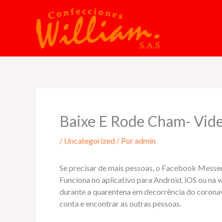
Ir
al
contenido
Baixe E Rode Cham- Vid
/
Uncategorized
/ Por
admin
Se precisar de mais pessoas, o Facebook Mess
Funciona no aplicativo para Android, iOS ou n
durante a quarentena em decorrência do coronaví
conta e encontrar as outras pessoas.