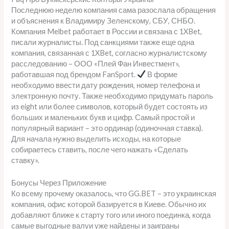
Последнюю неделю компания сама разослала обращения
и объяснения к Владимиру Зеленскому, СБУ, СНБО.
Компания Melbet работает в России и связана с 1XBet,
писали журналисты. Под санкциями также еще одна
компания, связанная с 1XBet, согласно журналистскому
расследованию – ООО «Плей Фан Инвестмент»,
работавшая под брендом FanSport.
В форме
необходимо ввести дату рождения, номер телефона и
электронную почту. Также необходимо придумать пароль
из eight или более символов, который будет состоять из
больших и маленьких букв и цифр. Самый простой и
популярный вариант – это ординар (одиночная ставка).
Для начала нужно выделить исходы, на которые
собираетесь ставить, после чего нажать «Сделать
ставку».
Бонусы Через Приложение
Ко всему прочему оказалось, что GG.BET – это украинская
компания, офис которой базируется в Киеве. Обычно их
добавляют ближе к старту того или иного поединка, когда
самые выгодные валуи уже найдены и заиграны