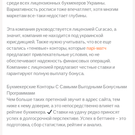
среди всех лицензионных букмекеров Украины.
Вариативность росписи тоже впечатляет, хотя многим
маркетам все-таки недостает глубины.
Эта компания руководствуется лицензией Curacao, а
значит, компания не находится под украинской
юрисдикцией. Также нужно учитывать, что все еще
остались «теневые» конторы, которые
парі-матч
предлагают привлекательные условия, но не
обеспечивают надежность финансовых операций.
Компании с лицензией предлагают честные ставки и
гарантируют полную выплату бонуса.
Букмекерские Конторы С Самыми Выгодными Бонусными
Программами
Чем больше таких претензий звучит в адрес сайта, тем
ниже к нему доверие, а это непосредственно влияет на
рейтинг букмекера.
Ставки на удачу редко приносят
успех в долгосрочной перспективе. Успех в беттинге – это
подготовка, сбор статистики, рейтинг и анализ.