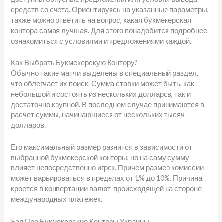
средств со счета. Ориентируясь на указанные параметры,
также можно ответить на вопрос, какая букмекерская
контора самая лучшая. Для этого понадобится подробнее
ознакомиться с условиями и предложениями каждой.
Как Выбрать Букмекерскую Контору?
Обычно такие матчи выделены в специальный раздел,
что облегчает их поиск. Сумма ставки может быть, как
небольшой и состоять из нескольких долларов, так и
достаточно крупной. В последнем случае принимаются в
расчет суммы, начинающиеся от нескольких тысяч
долларов.
Его максимальный размер разнится в зависимости от
выбранной букмекерской конторы, но на саму сумму
влияет непосредственно игрок. Причем размер комиссии
может варьироваться в пределах от 1% до 10%. Причина
кроется в конвертации валют, происходящей на стороне
международных платежек.
Faq Про Букмекерские Конторы Украины