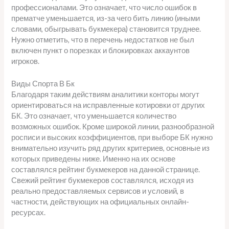
профессионалами. Это означает, что число ошибок в
прематче уменьшается, из-за чего бить линию (иными
словами, обыгрывать букмекера) становится труднее.
Нужно отметить, что в перечень недостатков не был
включен пункт о порезках и блокировках аккаунтов
игроков.
Виды Спорта В Бк
Благодаря таким действиям аналитики конторы могут
ориентироваться на исправленные котировки от других
БК. Это означает, что уменьшается количество
возможных ошибок. Кроме широкой линии, разнообразной
росписи и высоких коэффициентов, при выборе БК нужно
внимательно изучить ряд других критериев, основные из
которых приведены ниже. Именно на их основе
составлялся рейтинг букмекеров на данной странице.
Свежий рейтинг букмекеров составлялся, исходя из
реально предоставляемых сервисов и условий, в
частности, действующих на официальных онлайн-
ресурсах.