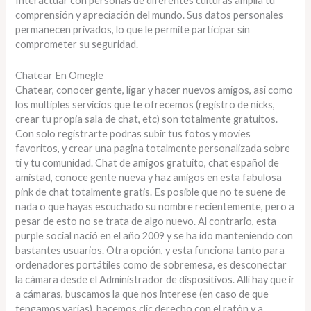
Interactuar con personas de diferentes culturas amplía tu
comprensión y apreciación del mundo. Sus datos personales
permanecen privados, lo que le permite participar sin
comprometer su seguridad.
Chatear En Omegle
Chatear, conocer gente, ligar y hacer nuevos amigos, asi como
los multiples servicios que te ofrecemos (registro de nicks,
crear tu propia sala de chat, etc) son totalmente gratuitos.
Con solo registrarte podras subir tus fotos y movies
favoritos, y crear una pagina totalmente personalizada sobre
ti y tu comunidad. Chat de amigos gratuito, chat español de
amistad, conoce gente nueva y haz amigos en esta fabulosa
pink de chat totalmente gratis. Es posible que no te suene de
nada o que hayas escuchado su nombre recientemente, pero a
pesar de esto no se trata de algo nuevo. Al contrario, esta
purple social nació en el año 2009 y se ha ido manteniendo con
bastantes usuarios. Otra opción, y esta funciona tanto para
ordenadores portátiles como de sobremesa, es desconectar
la cámara desde el Administrador de dispositivos. Allí hay que ir
a cámaras, buscamos la que nos interese (en caso de que
tengamos varias), hacemos clic derecho con el ratón y a