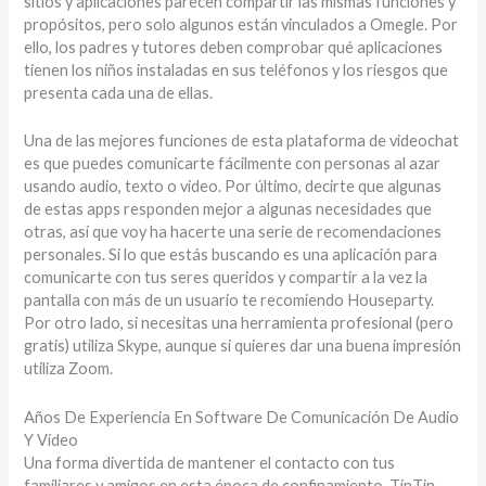
sitios y aplicaciones parecen compartir las mismas funciones y
propósitos, pero solo algunos están vinculados a Omegle. Por
ello, los padres y tutores deben comprobar qué aplicaciones
tienen los niños instaladas en sus teléfonos y los riesgos que
presenta cada una de ellas.
Una de las mejores funciones de esta plataforma de videochat
es que puedes comunicarte fácilmente con personas al azar
usando audio, texto o video. Por último, decirte que algunas
de estas apps responden mejor a algunas necesidades que
otras, así que voy ha hacerte una serie de recomendaciones
personales. Si lo que estás buscando es una aplicación para
comunicarte con tus seres queridos y compartir a la vez la
pantalla con más de un usuario te recomiendo Houseparty.
Por otro lado, si necesitas una herramienta profesional (pero
gratis) utiliza Skype, aunque si quieres dar una buena impresión
utiliza Zoom.
Años De Experiencia En Software De Comunicación De Audio
Y Vídeo
Una forma divertida de mantener el contacto con tus
familiares y amigos en esta época de confinamiento. TinTin –