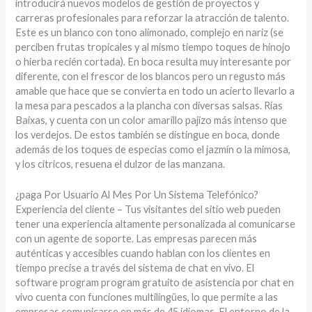
introducirá nuevos modelos de gestión de proyectos y
carreras profesionales para reforzar la atracción de talento.
Este es un blanco con tono alimonado, complejo en nariz (se
perciben frutas tropicales y al mismo tiempo toques de hinojo
o hierba recién cortada). En boca resulta muy interesante por
diferente, con el frescor de los blancos pero un regusto más
amable que hace que se convierta en todo un acierto llevarlo a
la mesa para pescados a la plancha con diversas salsas. Rías
Baixas, y cuenta con un color amarillo pajizo más intenso que
los verdejos. De estos también se distingue en boca, donde
además de los toques de especias como el jazmín o la mimosa,
y los cítricos, resuena el dulzor de las manzana.
¿paga Por Usuario Al Mes Por Un Sistema Telefónico?
Experiencia del cliente – Tus visitantes del sitio web pueden
tener una experiencia altamente personalizada al comunicarse
con un agente de soporte. Las empresas parecen más
auténticas y accesibles cuando hablan con los clientes en
tiempo precise a través del sistema de chat en vivo. El
software program program gratuito de asistencia por chat en
vivo cuenta con funciones multilingües, lo que permite a las
empresas comunicarse en más de 45 idiomas. El entorno de la