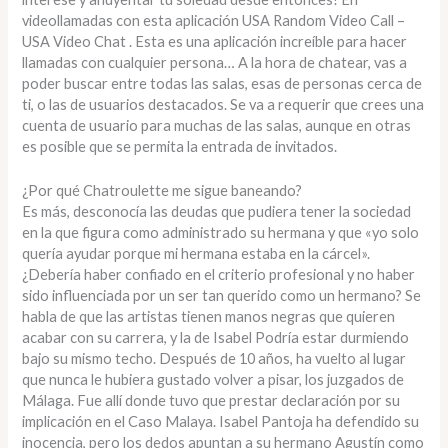
videollamadas con esta aplicación USA Random Video Call –
USA Video Chat . Esta es una aplicación increíble para hacer
llamadas con cualquier persona… A la hora de chatear, vas a
poder buscar entre todas las salas, esas de personas cerca de
ti, o las de usuarios destacados. Se va a requerir que crees una
cuenta de usuario para muchas de las salas, aunque en otras
es posible que se permita la entrada de invitados.
¿Por qué Chatroulette me sigue baneando?
Es más, desconocía las deudas que pudiera tener la sociedad
en la que figura como administrado su hermana y que «yo solo
quería ayudar porque mi hermana estaba en la cárcel».
¿Debería haber confiado en el criterio profesional y no haber
sido influenciada por un ser tan querido como un hermano? Se
habla de que las artistas tienen manos negras que quieren
acabar con su carrera, y la de Isabel Podría estar durmiendo
bajo su mismo techo. Después de 10 años, ha vuelto al lugar
que nunca le hubiera gustado volver a pisar, los juzgados de
Málaga. Fue allí donde tuvo que prestar declaración por su
implicación en el Caso Malaya. Isabel Pantoja ha defendido su
inocencia, pero los dedos apuntan a su hermano Agustín como