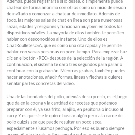
Además, puede registrarse si lo desea, o simplemente puede
chatear de forma anónima con otros como un inicio de sesión
de invitado y comenzar a chatear de inmediato. Además de
todo, las mejores salas de chat en línea son para numerosas
razas, edades y religiones y funcionan muy bien en todos los
dispositivos móviles. La mayoría de ellos también te permiten
hablar con desconocidos al instante. Uno de ellos es
ChatRoullete USA, que es como una cita rápida y te permite
hablar con varias personas en poco tiempo. Para empezar haz
clic en el botón «REC» después de la selección de la región. A
continuación, el sistema te dará tres segundos para parar o
continuar con la grabación. Mientras grabas, también puedes
hacer anotaciones, añadir formas, líneas y flechas si quieres
señalar partes concretas del vídeo.
Una de las bondades del pollo, además de su precio, es el juego
que da en la cocina y la cantidad de recetas que podemos
preparar con él, ya sea frito, al ajillo, en pepitoria o incluso al
curry. Y es que si se le quiere buscar algún pero a la carne de
pollo quizás sea que puede resultar un poco seca,
especialmente si usamos pechuga. Por eso es bueno siempre
acompañarlo de salsas ligeramente untosas que le den un