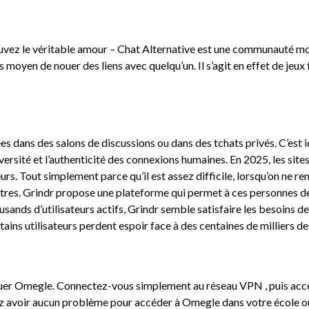
ouvez le véritable amour – Chat Alternative est une communauté mo
us moyen de nouer des liens avec quelqu’un. Il s’agit en effet de je
s dans des salons de discussions ou dans des tchats privés. C’est 
ersité et l’authenticité des connexions humaines. En 2025, les site
s. Tout simplement parce qu’il est assez difficile, lorsqu’on ne ren
ntres. Grindr propose une plateforme qui permet à ces personnes de 
sands d’utilisateurs actifs, Grindr semble satisfaire les besoins de 
ins utilisateurs perdent espoir face à des centaines de milliers de
er Omegle. Connectez-vous simplement au réseau VPN , puis acc
z avoir aucun problème pour accéder à Omegle dans votre école o