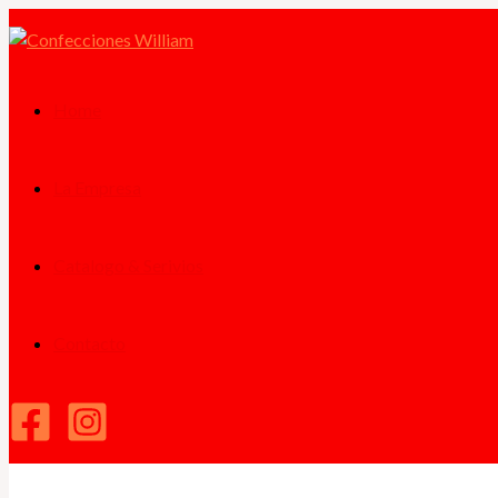
Ir
al
contenido
Home
La Empresa
Catalogo & Serivios
Contacto