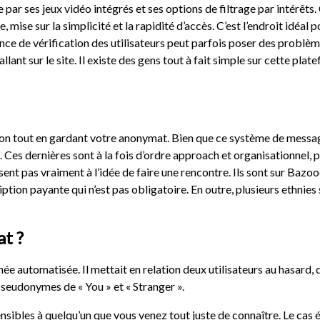
par ses jeux vidéo intégrés et ses options de filtrage par intérêts.
, mise sur la simplicité et la rapidité d’accès. C’est l’endroit idéa
nce de vérification des utilisateurs peut parfois poser des problème
ant sur le site. Il existe des gens tout à fait simple sur cette pla
raction tout en gardant votre anonymat. Bien que ce système de mess
s. Ces dernières sont à la fois d’ordre approach et organisationnel, 
essent pas vraiment à l’idée de faire une rencontre. Ils sont sur Baz
cription payante qui n’est pas obligatoire. En outre, plusieurs ethn
at ?
ée automatisée. Il mettait en relation deux utilisateurs au hasard,
pseudonymes de « You » et « Stranger ».
sibles à quelqu’un que vous venez tout juste de connaître. Le cas 