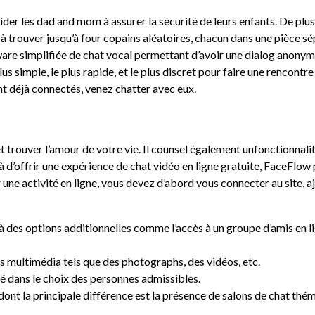
 aider les dad and mom à assurer la sécurité de leurs enfants. De plus
e à trouver jusqu’à four copains aléatoires, chacun dans une pièce sé
tware simplifiée de chat vocal permettant d’avoir une dialog anony
us simple, le plus rapide, et le plus discret pour faire une rencontr
ont déjà connectés, venez chatter avec eux.
t trouver l’amour de votre vie. Il counsel également unfonctionnali
 d’offrir une expérience de chat vidéo en ligne gratuite, FaceFlo
e activité en ligne, vous devez d’abord vous connecter au site, ajo
à des options additionnelles comme l’accès à un groupe d’amis en l
ers multimédia tels que des photographs, des vidéos, etc.
té dans le choix des personnes admissibles.
ont la principale différence est la présence de salons de chat t