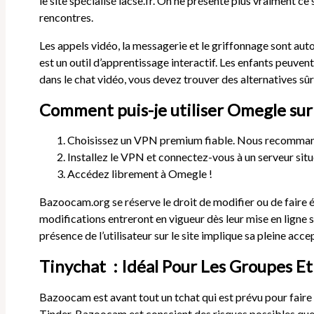
le site spécialisé lacse.fr. On ne présente plus vraiment 
rencontres.
Les appels vidéo, la messagerie et le griffonnage sont aut
est un outil d’apprentissage interactif. Les enfants peuvent 
dans le chat vidéo, vous devez trouver des alternatives sûr
Comment puis-je utiliser Omegle su
Choisissez un VPN premium fiable. Nous recomman
Installez le VPN et connectez-vous à un serveur situ
Accédez librement à Omegle !
Bazoocam.org se réserve le droit de modifier ou de faire é
modifications entreront en vigueur dès leur mise en ligne s
présence de l’utilisateur sur le site implique sa pleine acc
Tinychat : Idéal Pour Les Groupes 
Bazoocam est avant tout un tchat qui est prévu pour faire 
Tinder. Bazoocam est conscient des risques possibles que 