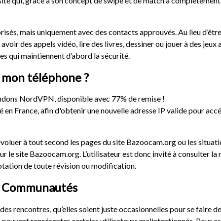
ce site qui, grâce à son concept de swipe et de match a complètemen
orisés, mais uniquement avec des contacts approuvés. Au lieu d’être
avoir des appels vidéo, lire des livres, dessiner ou jouer à des jeux a
es qui maintiennent d’abord la sécurité.
r mon téléphone ?
dons NordVPN, disponible avec 77% de remise !
é en France, afin d'obtenir une nouvelle adresse IP valide pour ac
voluer à tout second les pages du site Bazoocam.org ou les situation
ur le site Bazoocam.org. L’utilisateur est donc invité à consulter la
eptation de toute révision ou modification.
Et Communautés
des rencontres, qu’elles soient juste occasionnelles pour se faire d
peuvent représenter certains utilisateurs malintentionnés. Pour ass