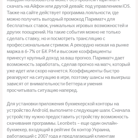
скачать на Айфон или другой девайс под управлением iOS.
Также на сайте действует программа лояльности, где
можно получить выгодный промокод Париматч для
бесплатных ставок, уникальных игровых возможностей и
других поощрений. На такие события можно не только
сделать ставку, но и посмотреть трансляцию с
профессиональным стримом. А рекордно низкая на рынке
маржа в 6-7% от БК PM и высокие коэффициенты
принесут крупный доход за ваш прогноз. Париматч дает
возможность заработать, сделав прогноз на матч, который
уже идет или скоро начнется. Коэффициенты быстро
реагируют на ситуацию в игре, поэтому шансы на выигрыш
зависят от внимательности беттера и умения
просчитывать ситуацию наперед.
Для установки приложения букмекерской конторы на
устройство Android, выполните следующие шаги. Сначала
устройству нужно предоставить устройству возможность
скачивания программы. Leonbets – еще один онлайн-
букмекер, входящий в рейтинг бк контор Украина,
работающий с 2007 года и предлагающий клиентам