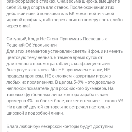
разнообразию в ставках. Она весьма широка, вмещает в
себя 31 вид спорта для ставок. После окончания этих
действий новый пользователь БК может войти в свой
игровой профиль, либо через логин по номеру счета, либо
через e-mail.
Ситуаций, Когда Не Стоит Принимать Поспешных
Решений Об Увольнении
Для этих элементов установлен светлый фон, и изменить
цветовую тему нельзя. В тёмное время суток от
длительного просмотра таблиц с коэффициентами
быстро устают глаза. Мы НЕ принимаем ставки, НЕ
продаем прогнозы, НЕ склоняем к азартным играм в
любых их проявлениях. В целом, 5-9% – это довольно
неплохой показатель для российского букмекера. На
топовых футбольных лигах контора зарабатывает
примерно 4%, на баскетболе, хоккее и теннисе — около 5%.
Ни в одной другой конторе я не встречал настолько
широкой и подробной линии.
Блага любой букмекерской конторы будут доступны