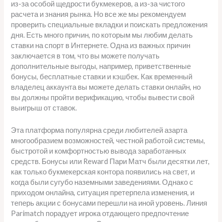
из-за особой щедрости букмекеров, а из-за чистого
расчета и знания рынка. Но все же мы рекомендуем
проверить специальные вкладки и поискать предложения
дня. Есть много причин, по которым мы любим делать
ставки на спорт в Интернете. Одна из важных причин
заключается в том, что вы можете получать
дополнительные выгоды, например, приветственные
бонусы, бесплатные ставки и кэшбек. Как временный
владелец аккаунта вы можете делать ставки онлайн, но
вы должны пройти верификацию, чтобы вывести свой
выигрыш от ставок.
Эта платформа популярна среди любителей азарта
многообразием возможностей, честной работой системы,
быстротой и комфортностью вывода заработанных
средств. Бонусы или Reward Пари Матч были десятки лет,
как только букмекерская контора появились на свет, и
когда были сугубо наземными заведениями. Однако с
приходом онлайна, ситуация претерпела изменения, и
теперь акции с бонусами перешли на иной уровень. Линия
Parimatch порадует игрока отдающего предпочтение