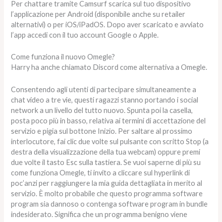
Per chattare tramite Camsurf scarica sul tuo dispositivo
l’applicazione per Android (disponibile anche su retailer
alternativi) o per iOS/iPadOS. Dopo aver scaricato e avviato
l’app accedi con il tuo account Google o Apple.
Come funziona il nuovo Omegle?
Harry ha anche chiamato Discord come alternativa a Omegle.
Consentendo agli utenti di partecipare simultaneamente a
chat video a tre vie, questi ragazzi stanno portando i social
network a un livello del tutto nuovo. Spunta poi la casella,
posta poco più in basso, relativa ai termini di accettazione del
servizio e pigia sul bottone Inizio. Per saltare al prossimo
interlocutore, fai clic due volte sul pulsante con scritto Stop (a
destra della visualizzazione della tua webcam) oppure premi
due volte il tasto Esc sulla tastiera. Se vuoi saperne di più su
come funziona Omegle, ti invito a cliccare sul hyperlink di
poc’anzi per raggiungere la mia guida dettagliata in merito al
servizio. È molto probabile che questo programma software
program sia dannoso o contenga software program in bundle
indesiderato. Significa che un programma benigno viene