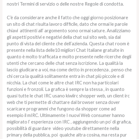
nostri Termini di servizio o delle nostre Regole di condotta.
C’è da considerare anche il fatto che oggi giorno posizionare
un sito di chat risulta lavoro difficile, dato che ormai le parole
chiavi attinenti all’ argomento sono ormai sature. Analizziamo
gli aspetti positivi e negativi della chat sul sito web, sia dal
punto di vista del cliente che dell’azienda. Questa chat room è
presente nella lista delle10 migliori Chat Italiane gratuite in
quanto è molto trafficata e molto presente nelle ricerche degli
utenti che cercano delle chat senza iscrizione. La qualità la
lascio giudicare a voi, ma come detto in precedenza , penso che
chi cerca la qualità solitamente entra in chat più piccole e di
nicchia. La chat come le altre chat IRC non ha particolari
funzioni e fronzoli. La grafica è sempre la stessa , in quanto
quasi tutte le chat IRC usano kiwiirc shopper web, un client irc
web che ti permette di chattare dal browser senza dover
scaricare programmi che fungono da shopper come ad
esempio il mIRC. Ultimamente I nuovi Web consumer hanno
migliorato l’ esperienza con IRC , aggiungendo un po’ di grafica,
possibilità di guardare video youtube direttamente nella
primary della pubblica, poi qualche altra cosina, ma resta pur