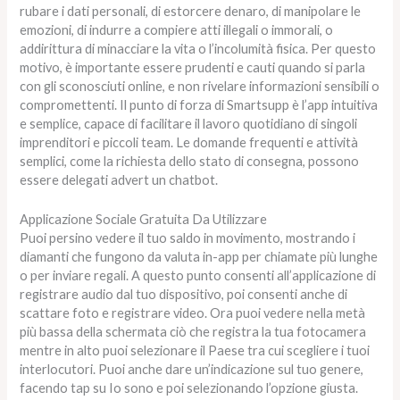
rubare i dati personali, di estorcere denaro, di manipolare le
emozioni, di indurre a compiere atti illegali o immorali, o
addirittura di minacciare la vita o l’incolumità fisica. Per questo
motivo, è importante essere prudenti e cauti quando si parla
con gli sconosciuti online, e non rivelare informazioni sensibili o
compromettenti. Il punto di forza di Smartsupp è l’app intuitiva
e semplice, capace di facilitare il lavoro quotidiano di singoli
imprenditori e piccoli team. Le domande frequenti e attività
semplici, come la richiesta dello stato di consegna, possono
essere delegati advert un chatbot.
Applicazione Sociale Gratuita Da Utilizzare
Puoi persino vedere il tuo saldo in movimento, mostrando i
diamanti che fungono da valuta in-app per chiamate più lunghe
o per inviare regali. A questo punto consenti all’applicazione di
registrare audio dal tuo dispositivo, poi consenti anche di
scattare foto e registrare video. Ora puoi vedere nella metà
più bassa della schermata ciò che registra la tua fotocamera
mentre in alto puoi selezionare il Paese tra cui scegliere i tuoi
interlocutori. Puoi anche dare un’indicazione sul tuo genere,
facendo tap su Io sono e poi selezionando l’opzione giusta.