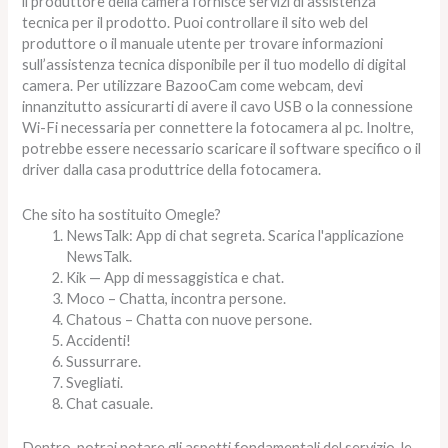
il produttore della camera fornisce servizi di assistenza
tecnica per il prodotto. Puoi controllare il sito web del
produttore o il manuale utente per trovare informazioni
sull’assistenza tecnica disponibile per il tuo modello di digital
camera. Per utilizzare BazooCam come webcam, devi
innanzitutto assicurarti di avere il cavo USB o la connessione
Wi-Fi necessaria per connettere la fotocamera al pc. Inoltre,
potrebbe essere necessario scaricare il software specifico o il
driver dalla casa produttrice della fotocamera.
Che sito ha sostituito Omegle?
NewsTalk: App di chat segreta. Scarica l'applicazione
NewsTalk.
Kik — App di messaggistica e chat.
Moco – Chatta, incontra persone.
Chatous – Chatta con nuove persone.
Accidenti!
Sussurrare.
Svegliati.
Chat casuale.
Dentro, potrai notare gli aspetti fondamentali del servizio, le