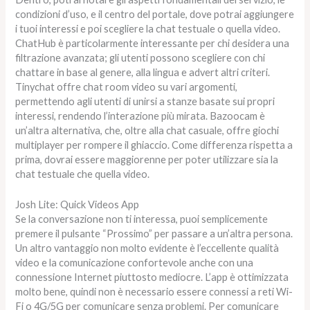
condizioni d’uso, e il centro del portale, dove potrai aggiungere
i tuoi interessi e poi scegliere la chat testuale o quella video.
ChatHub è particolarmente interessante per chi desidera una
filtrazione avanzata; gli utenti possono scegliere con chi
chattare in base al genere, alla lingua e advert altri criteri.
Tinychat offre chat room video su vari argomenti,
permettendo agli utenti di unirsi a stanze basate sui propri
interessi, rendendo l’interazione più mirata. Bazoocam è
un’altra alternativa, che, oltre alla chat casuale, offre giochi
multiplayer per rompere il ghiaccio. Come differenza rispetta a
prima, dovrai essere maggiorenne per poter utilizzare sia la
chat testuale che quella video.
Josh Lite: Quick Videos App
Se la conversazione non ti interessa, puoi semplicemente
premere il pulsante “Prossimo” per passare a un’altra persona.
Un altro vantaggio non molto evidente è l’eccellente qualità
video e la comunicazione confortevole anche con una
connessione Internet piuttosto mediocre. L’app è ottimizzata
molto bene, quindi non è necessario essere connessi a reti Wi-
Fi o 4G/5G per comunicare senza problemi. Per comunicare