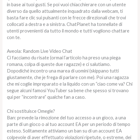
in base ai tuoi gusti. Se poi vuoi chiacchierare con un utente
diverso da quello attualmente inquadrato dalla webcam, ti
basta fare clic sui pulsanti con le frecce direzionali che trovi
collocati a destra e a sinistra. ChatPlanet ha tonnellate di
utenti provenienti da tutto il mondo e tutti vogliono chattare
con te.
Aveola: Random Live Video Chat
Ci facciamo du risate (ormai l’articolo ha preso una piega
romana, colpa di queste due ragazze) e ci salutiamo.
Dopodiché incontro una marea di uomini (skippano tutti
giustamente, che je frega di parlare con me). Poi una ragazza
che mi coglie impreparato e la liquido con un “ciao come va? Chi
segue alcuni famosi YouTuber sa bene che spesso si trovano
qui per “incontrare” qualche fan a caso.
Chi sostituisce Omegle?
Ban: prevede la rimozione del tuo accesso a un gioco, a una
parte di un gioco o al tuo account EA per un periodo di tempo
esteso. Solitamente attiviamo un ban su di un account EA
colpevole di aver effettuato violazioni ripetute, o estreme, dei