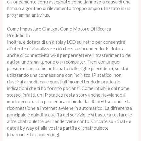
erroneamente contrassegnato come dannoso a causa di una
firma o algoritmo di rilevamento troppo ampio utilizzato in un
programma antivirus.
Come Impostare Chatgpt Come Motore Di Ricerca
Predefinito
Inoltre, è dotata di un display LCD sul retro per consentire
all’utente di visualizzare ciò che sta riprendendo. E’ dotata
anche di connettività wi-fi per permettere il trasferimento dei
dati su uno smartphone o un computer. Tieni comunque
presente che, come anticipato nelle righe precedenti, se stai
utilizzando una connessione con indirizzo IP statico, non
riuscirai a modificare quest’ultimo mettendo in pratica le
indicazioni che ti ho fornito poc’anzi. Come intuibile dal nome
stesso, infatti, un IP statico resta story anche riavviando il
modem/router. La procedura richiede dai 30 ai 60 secondi e la
riconnessione a Internet avviene in automatico. La differenza
principale è quindi la qualità del servizio, e vi basterà testare le
altre chatroulette per rendervene conto. Cliccate su «chat» e
date il by way of alla vostra partita di chatroulette
(chatroulette connecting).