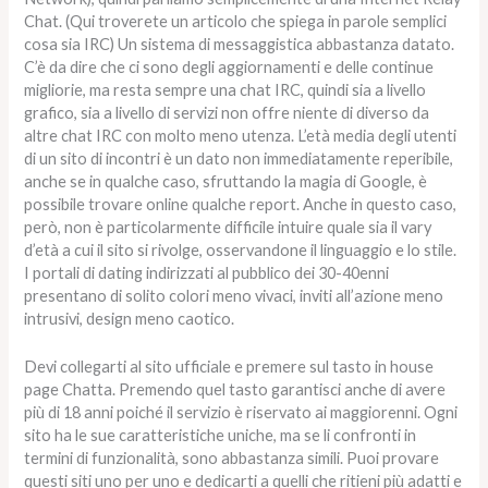
Chat. (Qui troverete un articolo che spiega in parole semplici
cosa sia IRC) Un sistema di messaggistica abbastanza datato.
C’è da dire che ci sono degli aggiornamenti e delle continue
migliorie, ma resta sempre una chat IRC, quindi sia a livello
grafico, sia a livello di servizi non offre niente di diverso da
altre chat IRC con molto meno utenza. L’età media degli utenti
di un sito di incontri è un dato non immediatamente reperibile,
anche se in qualche caso, sfruttando la magia di Google, è
possibile trovare online qualche report. Anche in questo caso,
però, non è particolarmente difficile intuire quale sia il vary
d’età a cui il sito si rivolge, osservandone il linguaggio e lo stile.
I portali di dating indirizzati al pubblico dei 30-40enni
presentano di solito colori meno vivaci, inviti all’azione meno
intrusivi, design meno caotico.
Devi collegarti al sito ufficiale e premere sul tasto in house
page Chatta. Premendo quel tasto garantisci anche di avere
più di 18 anni poiché il servizio è riservato ai maggiorenni. Ogni
sito ha le sue caratteristiche uniche, ma se li confronti in
termini di funzionalità, sono abbastanza simili. Puoi provare
questi siti uno per uno e dedicarti a quelli che ritieni più adatti e