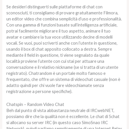
Se desideri distinguerti sulle piattaforme di chat con
sconosciuti, ti consigliamo di provare gratuitamente Filmora,
un editor video che combina semplicità d’uso e professionalità.
Con una gamma di funzioni basate sull’intelligenza artificiale,
potrai facilmente migliorare il tuo aspetto, animare il tuo
avatar e cambiare la tua voce utilizzando decine di modelli
vocali. Se vuoi, puoi scriverti anche con l’utente in questione,
usando il box di chat apposito collocato a destra. Sempre
mediante il field in questione, ti viene segnalato da quale
località proviene l’utente con cui stai per attuare una
conversazione e il relativo nickname (se si tratta di un utente
registrato). Chatrandom è un portale molto famoso e
frequentato, che offre un sistema di videochat casuale (non è
adatto quindi per chi vuole fare videochiamate senza
registrazione a persone specifiche).
Chatspin – Random Video Chat
Beh dal punto di vista abbastanza neutrale di IRCwebNET,
possiamo dire che la qualità non è eccellente. Le chat di 5chat
si allocano su server IRC (in questo caso SimoSnao IRC
Network), quindi parliamo semplicemente di una Internet Relay