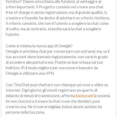
fornitori? Diamo un’occhiata alle funzioni, ai vantaggi e ai
criteri importanti. Il Progetto consiste nel creare una chat
free of charge e senza registrazione, ma di grande qualità. IL
creatore e founder ha deciso di adottare un criterio rischioso.
Il criterio consiste, che non è l’utente a scegliere la chat come
di solito, ma al contrario, stavolta sarà la chat a scegliere
l’utente.
Come si chiama la nuova app di Omegle?
Omegle è un'ottima chat per conversare con estranei, ma, se il
tuo account viene bannato ingiustamente, non sarai in grado
di accedere alla piattaforma. Poiché un ban si basa sul tuo
indirizzo IP, il modo migliore per non essere bannato da
Omegle è utilizzare una VPN.
Con TinyChat puoi chattare con chiunque usi voce o video su
Internet. Ogni giorno gli utenti registrano un quarto di
miliardo di minuti di trasmissione, afferma
bazxocam
la società.
Se non riuscissi a trovare la chat room che desideri, puoi
crearne una. Ne troverai migliaia, inclusi alcune avviate da
persone nella tua zona.