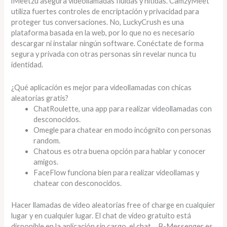
iMeetzu asegura videollamadas fluidas y nítidas. CamzyMeet
utiliza fuertes controles de encriptación y privacidad para
proteger tus conversaciones. No, LuckyCrush es una
plataforma basada en la web, por lo que no es necesario
descargar ni instalar ningún software. Conéctate de forma
segura y privada con otras personas sin revelar nunca tu
identidad.
¿Qué aplicación es mejor para videollamadas con chicas
aleatorias gratis?
ChatRoulette, una app para realizar videollamadas con
desconocidos.
Omegle para chatear en modo incógnito con personas
random.
Chatous es otra buena opción para hablar y conocer
amigos.
FaceFlow funciona bien para realizar videollamas y
chatear con desconocidos.
Hacer llamadas de video aleatorias free of charge en cualquier
lugar y en cualquier lugar. El chat de video gratuito está
disponible en la aplicación sin cargo, el chat… B-Messenger es