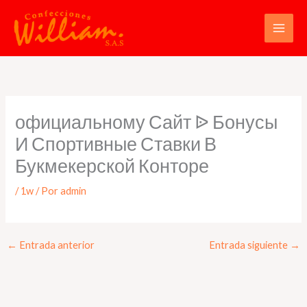
Ir
al
contenido
официальному Сайт ᐉ Бонусы
И Спортивные Ставки В
Букмекерской Конторе
/
1w
/ Por
admin
←
Entrada anterior
Entrada siguiente
→