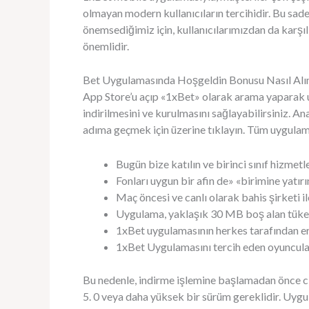
olmayan modern kullanıcıların tercihidir. Bu sad
önemsediğimiz için, kullanıcılarımızdan da karşı
önemlidir.
Bet Uygulamasında Hoşgeldin Bonusu Nasıl Alın
App Store’u açıp «1xBet» olarak arama yaparak 
indirilmesini ve kurulmasını sağlayabilirsiniz. 
adıma geçmek için üzerine tıklayın. Tüm uygula
Bugün bize katılın ve birinci sınıf hizmetl
Fonları uygun bir afin de» «birimine yatırı
Maç öncesi ve canlı olarak bahis şirketi i
Uygulama, yaklaşık 30 MB boş alan tüketi
1xBet uygulamasının herkes tarafından eriş
1xBet Uygulamasını tercih eden oyuncular 
Bu nedenle, indirme işlemine başlamadan önce cih
5. 0 veya daha yüksek bir sürüm gereklidir. Uyg