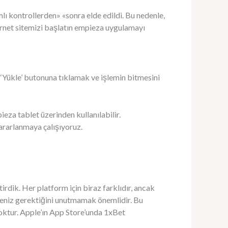
mlı kontrollerden» «sonra elde edildi. Bu nedenle,
nternet sitemizi başlatın empieza uygulamayı
Yükle’ butonuna tıklamak ve işlemin bitmesini
eza tablet üzerinden kullanılabilir.
ararlanmaya çalışıyoruz.
dik. Her platform için biraz farklıdır, ancak
eniz gerektiğini unutmamak önemlidir. Bu
oktur. Apple’ın App Store’unda 1xBet