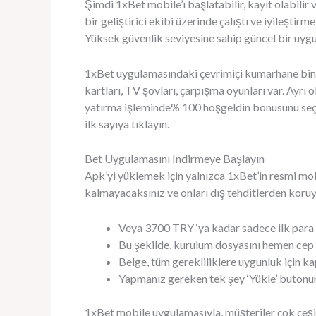
Şimdi 1xBet mobile’ı başlatabilir, kayıt olabili
bir geliştirici ekibi üzerinde çalıştı ve iyileşt
Yüksek güvenlik seviyesine sahip güncel bir uygu
1xBet uygulamasındaki çevrimiçi kumarhane binler
kartları, TV şovları, çarpışma oyunları var. Ayr
yatırma işleminde% 100 hoşgeldin bonusunu seçin.
ilk sayıya tıklayın.
Bet Uygulamasını Indirmeye Başlayın
Apk’yi yüklemek için yalnızca 1xBet’in resmi mo
kalmayacaksınız ve onları dış tehditlerden koruya
Veya 3700 TRY ‘ya kadar sadece ilk para
Bu şekilde, kurulum dosyasını hemen cep 
Belge, tüm gerekliliklere uygunluk için ka
Yapmanız gereken tek şey ‘Yükle’ butonu
1xBet mobile uygulamasıyla, müşteriler çok çeşitl