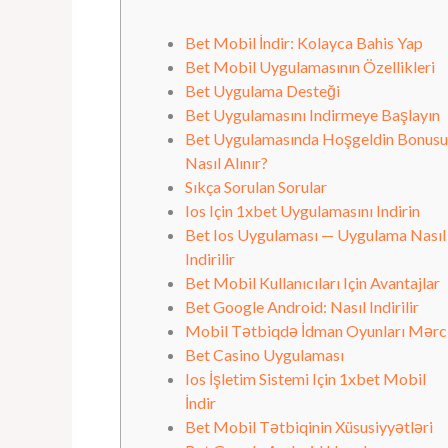
Bet Mobil İndir: Kolayca Bahis Yap
Bet Mobil Uygulamasının Özellikleri
Bet Uygulama Desteği
Bet Uygulamasını Indirmeye Başlayın
Bet Uygulamasında Hoşgeldin Bonusu
Nasıl Alınır?
Sıkça Sorulan Sorular
Ios Için 1xbet Uygulamasını Indirin
Bet Ios Uygulaması — Uygulama Nasıl
Indirilir
Bet Mobil Kullanıcıları Için Avantajlar
Bet Google Android: Nasıl Indirilir
Mobil Tətbiqdə İdman Oyunları Mərc
Bet Casino Uygulaması
Ios İşletim Sistemi Için 1xbet Mobil
İndir
Bet Mobil Tətbiqinin Xüsusiyyətləri