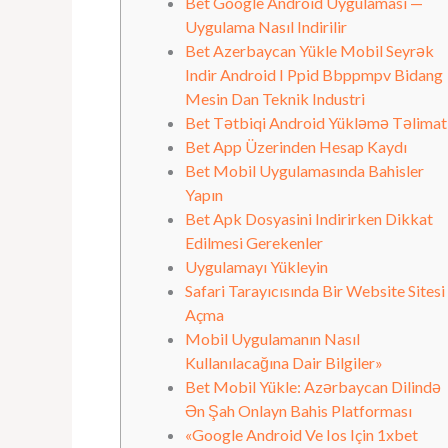
Bet Google Android Uygulaması —
Uygulama Nasıl Indirilir
Bet Azerbaycan Yükle Mobil Seyrək
Indir Android I Ppid Bbppmpv Bidang
Mesin Dan Teknik Industri
Bet Tətbiqi Android Yükləmə Təlimat
Bet App Üzerinden Hesap Kaydı
Bet Mobil Uygulamasında Bahisler
Yapın
Bet Apk Dosyasini Indirirken Dikkat
Edilmesi Gerekenler
Uygulamayı Yükleyin
Safari Tarayıcısında Bir Website Sitesi
Açma
Mobil Uygulamanın Nasıl
Kullanılacağına Dair Bilgiler»
Bet Mobil Yükle: Azərbaycan Dilində
Ən Şah Onlayn Bahis Platforması
«Google Android Ve Ios Için 1xbet