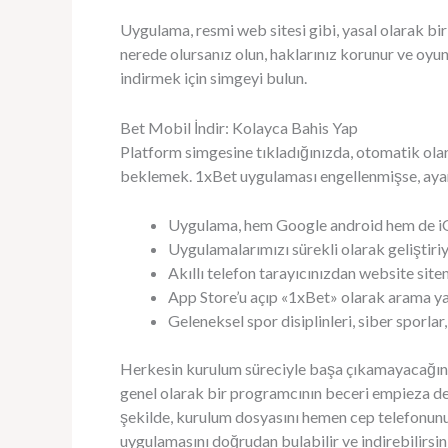
Uygulama, resmi web sitesi gibi, yasal olarak bir 
nerede olursanız olun, haklarınız korunur ve oyunu
indirmek için simgeyi bulun.
Bet Mobil İndir: Kolayca Bahis Yap
Platform simgesine tıkladığınızda, otomatik ol
beklemek. 1xBet uygulaması engellenmişse, ayar
Uygulama, hem Google android hem de iOS i
Uygulamalarımızı sürekli olarak geliştir
Akıllı telefon tarayıcınızdan website sit
App Store’u açıp «1xBet» olarak arama ya
Geleneksel spor disiplinleri, siber sporlar
Herkesin kurulum süreciyle başa çıkamayacağının 
genel olarak bir programcının beceri empieza d
şekilde, kurulum dosyasını hemen cep telefonunu
uygulamasını doğrudan bulabilir ve indirebilirsi