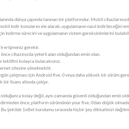
alanında dünya çapında tanınan bir platformdur. Mobil cihazlarını
bil indir konularını ele alarak, uygulamanın nasıl indirileceğini em
çin indirme sürecini ve uygulamanın sistem gereksinimlerini bulabili
e erişmeniz gerekir.
önce cihazınızda yeterli alan olduğundan emin olun.
teklifini kolayca bulacaksınız.
ernet sitesine yönelmektir.
zgün çalışması için Android five. 0 veya daha yüksek bir sürüm gerek
bir lisans altında çalışır.
lduğunca kolay değil, aynı zamanda güvenli olduğundan emin oldu
 İndirmeden önce, platform sürümünün your five. 0’dan düşük olmadı
. Bu şekilde 1xBet kurulumu sırasında hiçbir şey dikkatinizi dağıtm