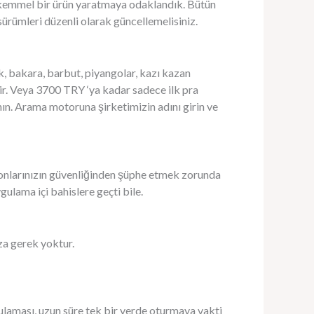
 mükemmel bir ürün yaratmaya odaklandık. Bütün
sürümleri düzenli olarak güncellemelisiniz.
k, bakara, barbut, piyangolar, kazı kazan
ir. Veya 3700 TRY ‘ya kadar sadece ilk pra
ın. Arama motoruna şirketimizin adını girin ve
fonlarınızın güvenliğinden şüphe etmek zorunda
ulama içi bahislere geçti bile.
za gerek yoktur.
gulaması, uzun süre tek bir yerde oturmaya vakti