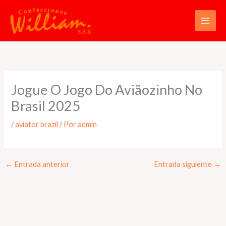
Ir
al
contenido
Jogue O Jogo Do Aviãozinho No
Brasil 2025
/
aviator brazil
/ Por
admin
←
Entrada anterior
Entrada siguiente
→